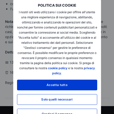
c
ome
utilizzare
lo
Screener di
Opzioni
POLITICA SUI COOKIE
l'utilizzo
di
ordini
Multileg per
rollover
strategie
I nostri siti web utilizzano i cookie per offrire all'utente
una migliore esperienza di navigazione, abilitando,
Nota:
Le opzioni sono prodotti complessi e ad alto rischio e
ottimizzando e analizzando le operazioni del sito,
richiedono conoscenza, esperienza di investimento e, in molti
nonché per fornire contenuti pubblicitari personalizzati e
casi, un'elevata accettazione del rischio. Prima di investire in
consentire la connessione ai social media. Scegliendo
opzioni, è necessario essere ben informarti sul funzionamento
"Accetta tutto" si acconsente all'utilizzo dei cookie e al
e sui rischi di tali prodotti.
relativo trattamento dei dati personali. Selezionare
"Gestisci consenso" per gestire le preferenze di
Dettagli dell’evento
consenso. È possibile modificare le proprie preferenze o
revocare il proprio consenso in qualsiasi momento
📅 13 novembre
tramite la pagina della politica sui cookie. Si prega di
consultare la nostra
cookie policy
e la nostra
privacy
⏰ 16:00
policy
.
Registrati ora per partecipare!
Accetta tutto
Solo quelli necessari
Gestisci il consenso