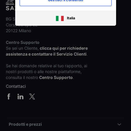
Italia
BG SAXO SIM S.p.A.
Corso Europa 22
20122 Milano
Centro Supporto
Se sei un Cliente,
clicca qui per richiedere
assistenza e contattare il Servizio Clienti
.
Se hai domande relative al tuo rapporto, ai
nostri prodotti o alle nostre piattaforme,
consulta il nostro
Centro Supporto
.
Contattaci
Prodotti e prezzi