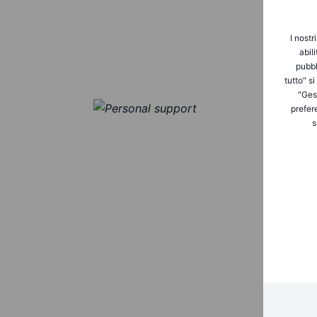
I nostr
abil
pubbl
tutto" s
"Gest
prefer
s