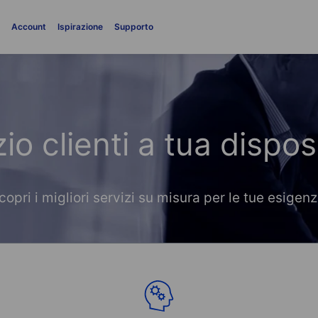
i
Account
Ispirazione
Supporto
io clienti a tua dispo
copri i migliori servizi su misura per le tue esigenz