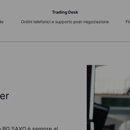
Trading Desk
de
Ordini telefonici e supporto post-negoziazione
Fl
er
 in BG SAXO è sempre al