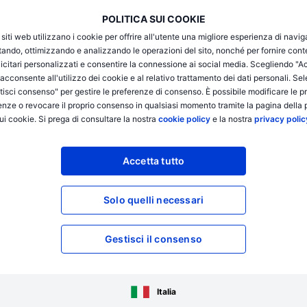
POLITICA SUI COOKIE
i siti web utilizzano i cookie per offrire all'utente una migliore esperienza di navi
itando, ottimizzando e analizzando le operazioni del sito, nonché per fornire cont
icitari personalizzati e consentire la connessione ai social media. Scegliendo "A
i acconsente all'utilizzo dei cookie e al relativo trattamento dei dati personali. Se
isci consenso" per gestire le preferenze di consenso. È possibile modificare le p
Trading Des
enze o revocare il proprio consenso in qualsiasi momento tramite la pagina della p
ui cookie. Si prega di consultare la nostra
cookie policy
e la nostra
privacy polic
Riceverai un supporto di
Accetta tutto
esigenze, indipendentem
Solo quelli necessari
Supporto dedicat
Gestisci il consenso
Ricevi il supporto di esperti di
o relative alle tue posizioni dura
staff qualificato è pronto ad offr
Italia
creazione di strategie di trading