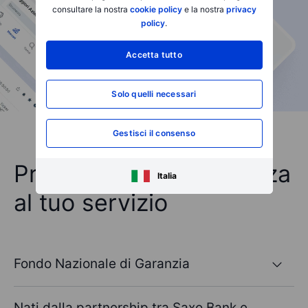
consultare la nostra
cookie policy
e la nostra
privacy
policy
.
Accetta tutto
Solo quelli necessari
Gestisci il consenso
Protezione e trasparenza
Italia
al tuo servizio
Fondo Nazionale di Garanzia
Nati dalla partnership tra Saxo Bank e