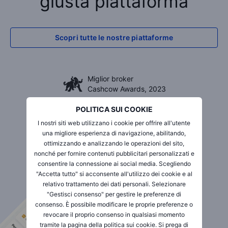
giusta piattaforma
Migliore piattaforma di trading
Scopri tutte le nostre piattaforme
BrokerChooser, 2026
Miglior broker
Cashcow Awards, 2023
POLITICA SUI COOKIE
Migliore piattaforma di trading
I nostri siti web utilizzano i cookie per offrire all'utente
BrokerChooser, 2026
una migliore esperienza di navigazione, abilitando,
ottimizzando e analizzando le operazioni del sito,
nonché per fornire contenuti pubblicitari personalizzati e
Miglior broker
consentire la connessione ai social media. Scegliendo
Cashcow Awards, 2023
"Accetta tutto" si acconsente all'utilizzo dei cookie e al
relativo trattamento dei dati personali. Selezionare
"Gestisci consenso" per gestire le preferenze di
consenso. È possibile modificare le proprie preferenze o
revocare il proprio consenso in qualsiasi momento
tramite la pagina della politica sui cookie. Si prega di