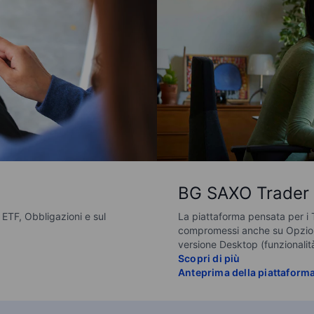
BG SAXO Trader
 ETF, Obbligazioni e sul
La piattaforma pensata per i 
compromessi anche su Opzion
versione Desktop (funzionalit
Scopri di più
Anteprima della piattaform