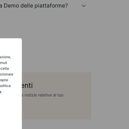
una Demo delle piattaforme?
gazione,
enuti
ccetta
lezionare
roprie
fondimenti
olitica
y
.
pprofondite e notizie relative al tuo