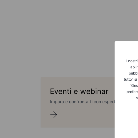
I nostr
abil
pubbl
tutto" s
"Gest
Eventi e webinar
prefer
s
Impara e confrontarti con esperti del settore, 