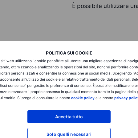
È possibile utilizzare 
Servizi e strumenti
POLITICA SUI COOKIE
i siti web utilizzano i cookie per offrire all'utente una migliore esperienza di navi
itando, ottimizzando e analizzando le operazioni del sito, nonché per fornire cont
icitari personalizzati e consentire la connessione ai social media. Scegliendo "A
i acconsente all'utilizzo dei cookie e al relativo trattamento dei dati personali. Se
isci consenso" per gestire le preferenze di consenso. È possibile modificare le p
Notizie e appro
enze o revocare il proprio consenso in qualsiasi momento tramite la pagina della p
ui cookie. Si prega di consultare la nostra
cookie policy
e la nostra
privacy polic
tra cui i nostri analisti.
Ricevi notifiche su analisi a
portafoglio
Accetta tutto
Solo quelli necessari