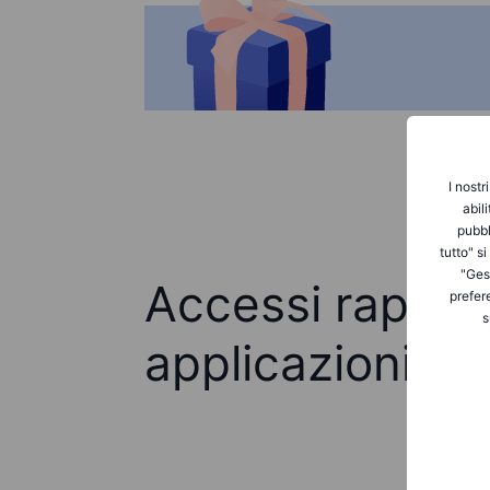
I nostr
abil
pubbl
tutto" s
"Gest
Accessi rapidi 
prefer
s
applicazioni