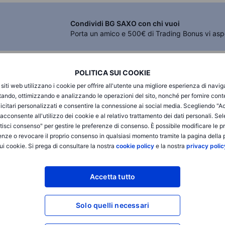
Condividi BG SAXO con chi vuoi
Porta un amico e 500€ di Trading Bonus vi asp
POLITICA SUI COOKIE
i siti web utilizzano i cookie per offrire all'utente una migliore esperienza di navi
itando, ottimizzando e analizzando le operazioni del sito, nonché per fornire cont
icitari personalizzati e consentire la connessione ai social media. Scegliendo "A
i acconsente all'utilizzo dei cookie e al relativo trattamento dei dati personali. Se
isci consenso" per gestire le preferenze di consenso. È possibile modificare le p
alle nostre
enze o revocare il proprio consenso in qualsiasi momento tramite la pagina della p
BG SAXO Investor
ui cookie. Si prega di consultare la nostra
cookie policy
e la nostra
privacy polic
App iOS (iPhone e iPad)
Accetta tutto
App Android (telefono e tablet)
Accesso alla versione web
Solo quelli necessari