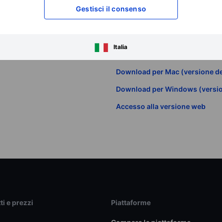
Gestisci il consenso
BG SAXO Trader
App iOS (iPhone e iPad)
Italia
App Android (telefono e tablet)
Download per Mac (versione d
Download per Windows (versio
Accesso alla versione web
ti e prezzi
Piattaforme