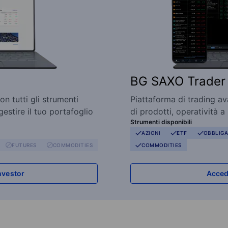
BG SAXO Trader
on tutti gli strumenti
Piattaforma di trading a
gestire il tuo portafoglio
di prodotti, operatività a
Strumenti disponibili
AZIONI
ETF
OBBLIGA
FUTURES
COMMODITIES
COMMODITIES
nvestor
Acced