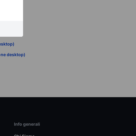
esktop)
ne desktop)
Info generali