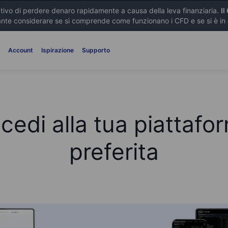
ativo di perdere denaro rapidamente a causa della leva finanziaria.
Il
nte considerare se si comprende come funzionano i CFD e se si è in gr
i
Account
Ispirazione
Supporto
cedi alla tua piattafo
preferita