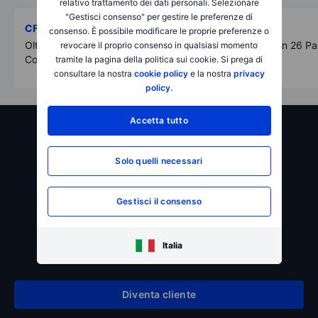
relativo trattamento dei dati personali. Selezionare
"Gestisci consenso" per gestire le preferenze di
CFD
Azioni
consenso. È possibile modificare le proprie preferenze o
Oltre 8.600 CFD su Azioni, Indici,
Negozia in 26 Pae
revocare il proprio consenso in qualsiasi momento
Commodities e Obbligazioni
tramite la pagina della politica sui cookie. Si prega di
consultare la nostra
cookie policy
e la nostra
privacy
policy
.
Accetta tutto
Solo quelli necessari
BG SAXO
Inizia il tuo Trading Ora!
Gestisci il consenso
Italia
Completa il Form in soli 5 minuti
Diventa cliente