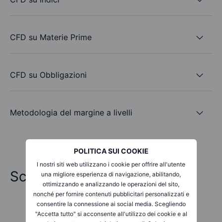
CFD su Materie Prime
CFD su Obbligazioni
Metodologia del margine a livelli
POLITICA SUI COOKIE
I nostri siti web utilizzano i cookie per offrire all'utente
Scopri tutti i nostri prodotti
una migliore esperienza di navigazione, abilitando,
ottimizzando e analizzando le operazioni del sito,
nonché per fornire contenuti pubblicitari personalizzati e
01
/
05
consentire la connessione ai social media. Scegliendo
"Accetta tutto" si acconsente all'utilizzo dei cookie e al