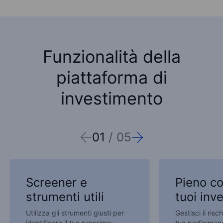
Funzionalità della
piattaforma di
investimento
01
/
05
Screener e
Pieno co
strumenti utili
tuoi inv
Utilizza gli strumenti giusti per
Gestisci il risc
identificare il tuo prossimo
tua performanc