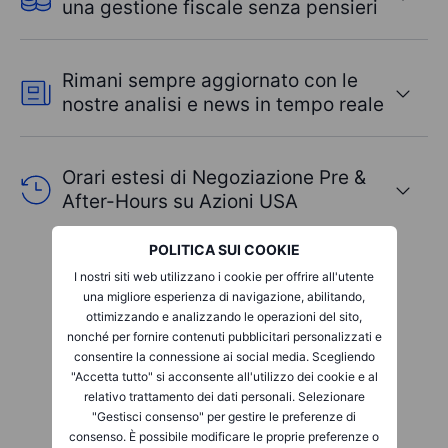
una gestione fiscale senza pensieri
Rimani sempre aggiornato con le
nostre analisi e news in tempo reale
Orari estesi di Negoziazione Pre &
After-Hours su Azioni USA
POLITICA SUI COOKIE
Informati e prendi
I nostri siti web utilizzano i cookie per offrire all'utente
una migliore esperienza di navigazione, abilitando,
ispirazione
ottimizzando e analizzando le operazioni del sito,
nonché per fornire contenuti pubblicitari personalizzati e
consentire la connessione ai social media. Scegliendo
"Accetta tutto" si acconsente all'utilizzo dei cookie e al
relativo trattamento dei dati personali. Selezionare
"Gestisci consenso" per gestire le preferenze di
01
/
03
consenso. È possibile modificare le proprie preferenze o