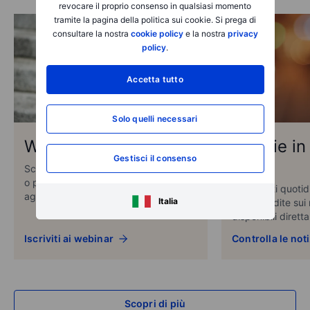
revocare il proprio consenso in qualsiasi momento
tramite la pagina della politica sui cookie. Si prega di
consultare la nostra
cookie policy
e la nostra
privacy
policy
.
Accetta tutto
Solo quelli necessari
Webinar
Notizie i
Gestisci il consenso
reale
Scopri i nostri webinar in programma
o passati per formazioni ed
Commenti quotidia
aggiornamenti di mercato
Italia
approfondite sui 
disponibili diret
Iscriviti ai webinar
Controlla le not
Scopri di più