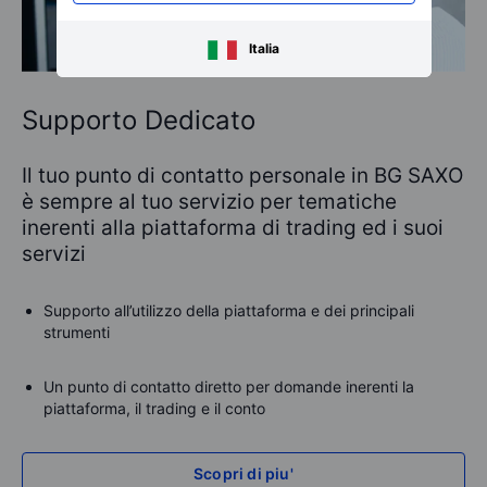
Italia
Supporto Dedicato
Il tuo punto di contatto personale in BG SAXO
è sempre al tuo servizio per tematiche
inerenti alla piattaforma di trading ed i suoi
servizi
Supporto all’utilizzo della piattaforma e dei principali
strumenti
Un punto di contatto diretto per domande inerenti la
piattaforma, il trading e il conto
Scopri di piu'