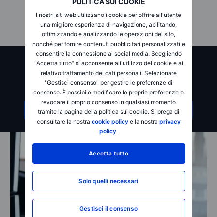
POLITICA SUI COOKIE
Scopri di più
I nostri siti web utilizzano i cookie per offrire all'utente
una migliore esperienza di navigazione, abilitando,
ottimizzando e analizzando le operazioni del sito,
nonché per fornire contenuti pubblicitari personalizzati e
consentire la connessione ai social media. Scegliendo
BG SAXO - Esperienza, Tecnologia,
"Accetta tutto" si acconsente all'utilizzo dei cookie e al
Trading.
relativo trattamento dei dati personali. Selezionare
"Gestisci consenso" per gestire le preferenze di
Completa il form in 5 minuti
consenso. È possibile modificare le proprie preferenze o
revocare il proprio consenso in qualsiasi momento
Diventa cliente
tramite la pagina della politica sui cookie. Si prega di
consultare la nostra
cookie policy
e la nostra
privacy
policy
.
Accetta tutto
Solo quelli necessari
Gestisci il consenso