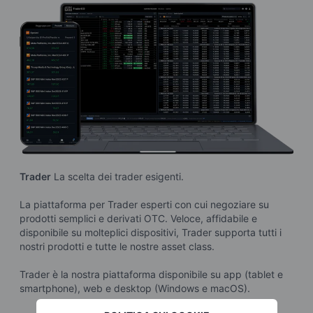
Trader
La scelta dei trader esigenti.
I
La piattaforma per Trader esperti con cui negoziare su
Q
prodotti semplici e derivati OTC. Veloce, affidabile e
u
disponibile su molteplici dispositivi, Trader supporta tutti i
m
nostri prodotti e tutte le nostre asset class.
i
Trader è la nostra piattaforma disponibile su app (tablet e
G
smartphone), web e desktop (Windows e macOS).
d
d