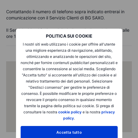
Contattando il numero di telefono sopra indicato entrerai in
comunicazione con il Servizio Clienti di BG SAXO.
Il Servizio Clienti è disponibile in lingua italiana dalle ore 9 alle
POLITICA SUI COOKIE
ore 18, tutti i giorni feriali.
I nostri siti web utilizzano i cookie per offrire all'utente
una migliore esperienza di navigazione, abilitando,
ottimizzando e analizzando le operazioni del sito,
nonché per fornire contenuti pubblicitari personalizzati e
consentire la connessione ai social media. Scegliendo
"Accetta tutto" si acconsente all'utilizzo dei cookie e al
relativo trattamento dei dati personali. Selezionare
"Gestisci consenso" per gestire le preferenze di
consenso. È possibile modificare le proprie preferenze o
revocare il proprio consenso in qualsiasi momento
tramite la pagina della politica sui cookie. Si prega di
consultare la nostra
cookie policy
e la nostra
privacy
policy
.
Accetta tutto