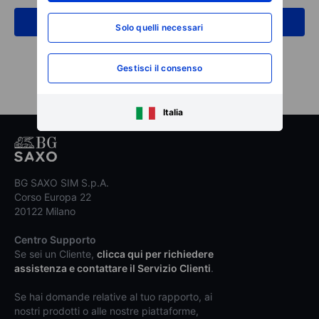
Indicazioni Stradali
Solo quelli necessari
Gestisci il consenso
Italia
BG SAXO SIM S.p.A.
Corso Europa 22
20122 Milano
Centro Supporto
Se sei un Cliente,
clicca qui per richiedere
assistenza e contattare il Servizio Clienti
.
Se hai domande relative al tuo rapporto, ai
nostri prodotti o alle nostre piattaforme,