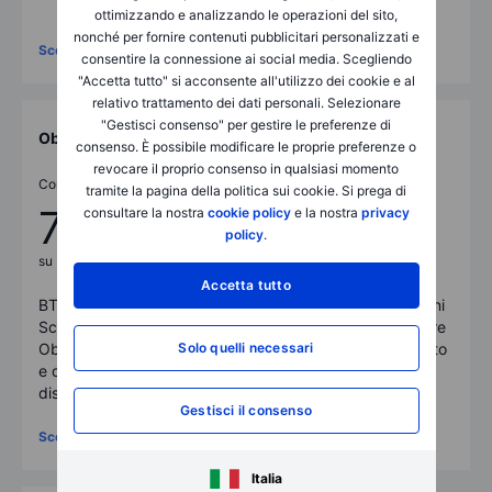
agricoltura, tassi e FX.
ottimizzando e analizzando le operazioni del sito,
nonché per fornire contenuti pubblicitari personalizzati e
Scopri di più
Scopri di più
consentire la connessione ai social media. Scegliendo
"Accetta tutto" si acconsente all'utilizzo dei cookie e al
relativo trattamento dei dati personali. Selezionare
"Gestisci consenso" per gestire le preferenze di
Obbligazioni
Opzioni
consenso. È possibile modificare le proprie preferenze o
revocare il proprio consenso in qualsiasi momento
Commissioni fino a
Commissioni fino a
tramite la pagina della politica sui cookie. Si prega di
7 €
0,75 $
consultare la nostra
cookie policy
e la nostra
privacy
policy
.
su Bond in Euro
per lotto
Accetta tutto
BTP, BOT e molto altro.
Negozia +2.100 Opzioni
Scopri tutte le
su Azioni, Indici e Future
Solo quelli necessari
Obbligazioni governative
su oltre 20 Borse in tutto
e corporate a tua
il mondo.
disposizione.
Gestisci il consenso
Scopri di più
Scopri di più
Italia