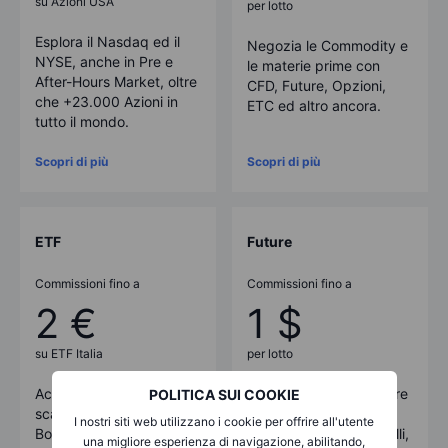
su Azioni USA
per lotto
Esplora il Nasdaq ed il
Negozia le Commodity e
NYSE, anche in Pre e
le materie prime con
After-Hours Market, oltre
CFD, Future, Opzioni,
che +23.000 Azioni in
ETC ed altro ancora.
tutto il mondo.
Scopri di più
Scopri di più
ETF
Future
Commissioni fino a
Commissioni fino a
2 €
1 $
su ETF Italia
per lotto
Accedi a oltre 4.700 ETF
Negozia oltre
250
future
POLITICA SUI COOKIE
scambiati in più di 30
riguardanti indici
I nostri siti web utilizzano i cookie per offrire all'utente
Borse.
azionari, energia, metalli,
una migliore esperienza di navigazione, abilitando,