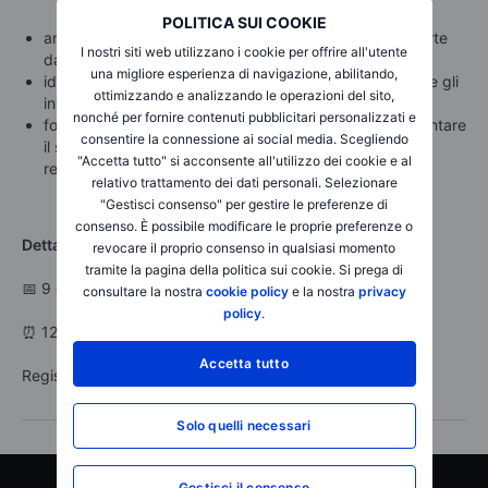
POLITICA SUI COOKIE
analizzeremo i reali punti di forza e le opportunità offerte
I nostri siti web utilizzano i cookie per offrire all'utente
dal mercato delle criptovalute
una migliore esperienza di navigazione, abilitando,
identificheremo i principali rischi e le problematiche che gli
ottimizzando e analizzando le operazioni del sito,
investitori possono incontrare
nonché per fornire contenuti pubblicitari personalizzati e
forniremo una panoramica approfondita su come affrontare
consentire la connessione ai social media. Scegliendo
il settore delle criptovalute con consapevolezza e
"Accetta tutto" si acconsente all'utilizzo dei cookie e al
responsabilità
relativo trattamento dei dati personali. Selezionare
"Gestisci consenso" per gestire le preferenze di
consenso. È possibile modificare le proprie preferenze o
Dettagli dell’evento
revocare il proprio consenso in qualsiasi momento
tramite la pagina della politica sui cookie. Si prega di
📅 9 dicembre
consultare la nostra
cookie policy
e la nostra
privacy
policy
.
⏰ 12:00
Accetta tutto
Registrati ora per partecipare!
Solo quelli necessari
Gestisci il consenso