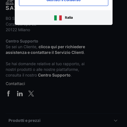
Italia
BG SAXO SIM S.p.A.
Corso Europa 22
20122 Milano
Centro Supporto
Se sei un Cliente,
clicca qui per richiedere
assistenza e contattare il Servizio Clienti
.
Se hai domande relative al tuo rapporto, ai
nostri prodotti o alle nostre piattaforme,
consulta il nostro
Centro Supporto
.
Contattaci
Prodotti e prezzi