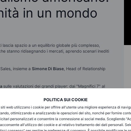
ità in un mondo
iti lascia spazio a un equilibrio globale più complesso,
che stanno ridisegnando i mercati, aprendo scenari inediti
 Sales, insieme a
Simone Di Biase
, Head of Relationship
za
sulle valutazioni dei grandi player: dai "Magnifici 7" al
 nei mercati internazionali
POLITICA SUI COOKIE
prepararsi a cogliere le sfide e le opportunità di un nuovo
i siti web utilizzano i cookie per offrire all'utente una migliore esperienza di navi
itando, ottimizzando e analizzando le operazioni del sito, nonché per fornire cont
icitari personalizzati e consentire la connessione ai social media. Scegliendo "A
i acconsente all'utilizzo dei cookie e al relativo trattamento dei dati personali. Se
isci consenso" per gestire le preferenze di consenso. È possibile modificare le p