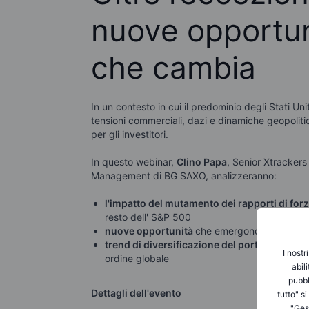
nuove opportun
che cambia
In un contesto in cui il predominio degli Stati Un
tensioni commerciali, dazi e dinamiche geopoliti
per gli investitori.
In questo webinar,
Clino Papa
, Senior Xtrackers
Management di BG SAXO, analizzeranno:
l'impatto del mutamento dei rapporti di for
resto dell' S&P 500
nuove opportunità
che emergono in Europa e
trend di diversificazione del portafoglio
per 
I nostr
ordine globale
abil
pubbl
Dettagli dell'evento
tutto" s
"Gest