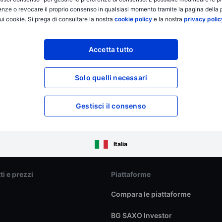
enze o revocare il proprio consenso in qualsiasi momento tramite la pagina della p
ui cookie. Si prega di consultare la nostra
cookie policy
e la nostra
privacy polic
Accetta tutto
Solo quelli necessari
Gestisci il consenso
Italia
ti e prezzi
Piattaforme
Compara le piattaforme
BG SAXO Investor