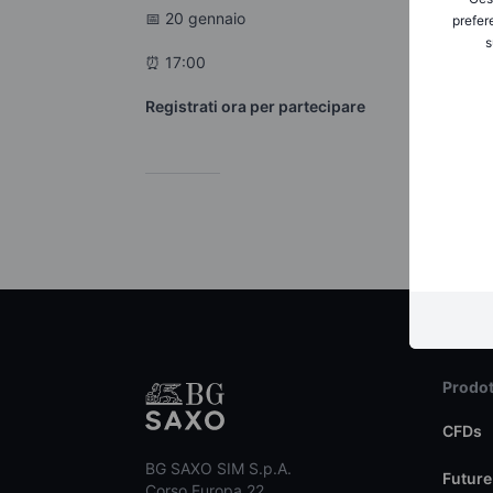
📅 20 gennaio
prefer
s
⏰ 17:00
Registrati ora per partecipare
Prodot
CFDs
BG SAXO SIM S.p.A.
Future
Corso Europa 22