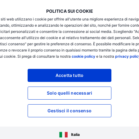
POLITICA SUI COOKIE
i siti web utilizzano i cookie per offrire all'utente una migliore esperienza di navi
 rischio e richiedono conoscenza, esperienza di investimento
itando, ottimizzando e analizzando le operazioni del sito, nonché per fornire cont
hio. Il trading di future è altamente speculativo e non è adatto
icitari personalizzati e consentire la connessione ai social media. Scegliendo "A
i. La negoziazione di future comporta un rischio elevato. Prima
i acconsente all'utilizzo dei cookie e al relativo trattamento dei dati personali. Se
rmarti sul funzionamento e sui rischi di tali prodotti.
isci consenso" per gestire le preferenze di consenso. È possibile modificare le p
enze o revocare il proprio consenso in qualsiasi momento tramite la pagina della p
ui cookie. Si prega di consultare la nostra
cookie policy
e la nostra
privacy polic
Accetta tutto
Solo quelli necessari
Gestisci il consenso
Italia