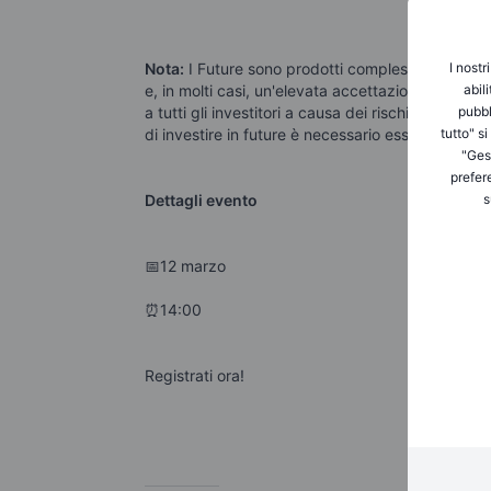
I nostr
Nota:
I Future sono prodotti complessi e ad alto
abil
e, in molti casi, un'elevata accettazione del risc
pubbl
a tutti gli investitori a causa dei rischi conness
tutto" s
di investire in future è necessario essere ben info
"Gest
prefer
s
Dettagli evento
📅12 marzo
⏰14:00
Registrati ora!