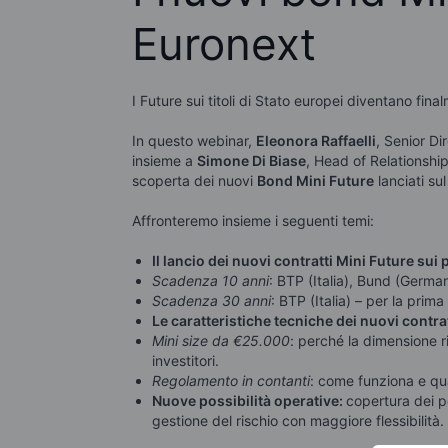
Euronext
I Future sui titoli di Stato europei diventano fin
In questo webinar,
Eleonora Raffaelli
, Senior Di
insieme a
Simone Di Biase
, Head of Relationsh
scoperta dei nuovi
Bond Mini Future
lanciati su
Affronteremo insieme i seguenti temi:
Il lancio dei nuovi contratti Mini Future sui p
Scadenza 10 anni
: BTP (Italia), Bund (Germa
Scadenza 30 anni
: BTP (Italia) – per la prim
Le caratteristiche tecniche dei nuovi contra
Mini size da €25.000
: perché la dimensione ri
investitori.
Regolamento in contanti
: come funziona e qual
Nuove possibilità operative:
copertura dei po
gestione del rischio con maggiore flessibilità.