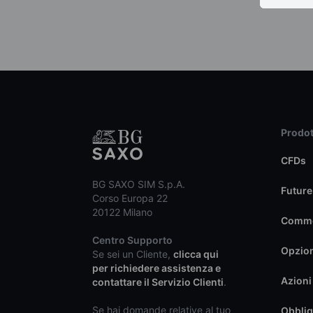
Prodot
CFDs
BG SAXO SIM S.p.A.
Future
Corso Europa 22
20122 Milano
Commo
Centro Supporto
Opzio
Se sei un Cliente,
clicca qui
per richiedere assistenza e
Azioni
contattare il Servizio Clienti
.
Se hai domande relative al tuo
Obblig