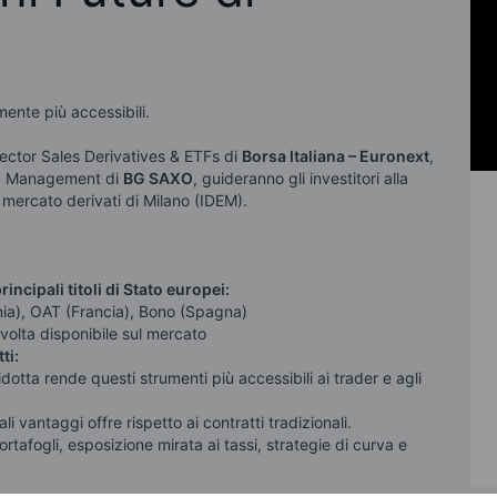
almente più accessibili.
rector Sales Derivatives & ETFs di
Borsa Italiana – Euronext
,
ip Management di
BG SAXO
, guideranno gli investitori alla
l mercato derivati di Milano (IDEM).
rincipali titoli di Stato europei:
nia), OAT (Francia), Bono (Spagna)
a volta disponibile sul mercato
tti:
dotta rende questi strumenti più accessibili ai trader e agli
i vantaggi offre rispetto ai contratti tradizionali.
rtafogli, esposizione mirata ai tassi, strategie di curva e