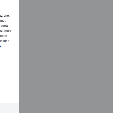
gazione,
enuti
ccetta
lezionare
roprie
olitica
y
.