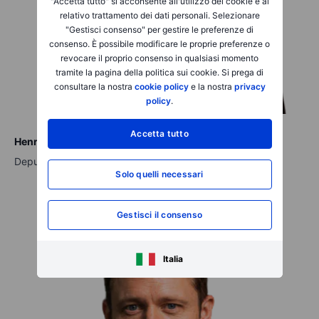
"Accetta tutto" si acconsente all'utilizzo dei cookie e al
relativo trattamento dei dati personali. Selezionare
"Gestisci consenso" per gestire le preferenze di
consenso. È possibile modificare le proprie preferenze o
revocare il proprio consenso in qualsiasi momento
tramite la pagina della politica sui cookie. Si prega di
consultare la nostra
cookie policy
e la nostra
privacy
policy
.
Accetta tutto
Henrik Juel Villberg
Deputy CEO
Solo quelli necessari
Gestisci il consenso
Italia