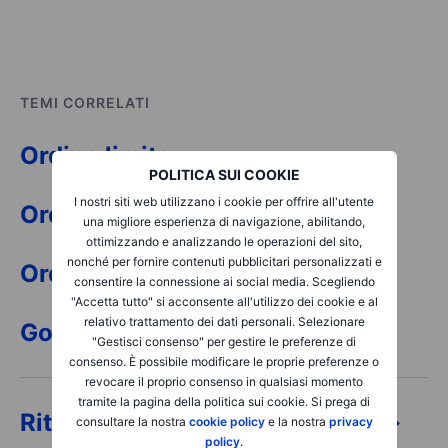
TEMI CORRELATI
Ordine limite
POLITICA SUI COOKIE
I nostri siti web utilizzano i cookie per offrire all'utente
Ordine
una migliore esperienza di navigazione, abilitando,
ottimizzando e analizzando le operazioni del sito,
nonché per fornire contenuti pubblicitari personalizzati e
Ordine giornaliero (DO)
consentire la connessione ai social media. Scegliendo
"Accetta tutto" si acconsente all'utilizzo dei cookie e al
relativo trattamento dei dati personali. Selezionare
Good till cancelled (GTC)
"Gestisci consenso" per gestire le preferenze di
consenso. È possibile modificare le proprie preferenze o
revocare il proprio consenso in qualsiasi momento
tramite la pagina della politica sui cookie. Si prega di
Ritorna alla pagina principale -->
consultare la nostra
cookie policy
e la nostra
privacy
policy
.