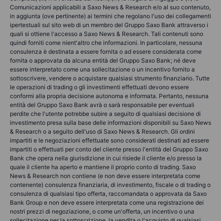
Comunicazioni applicabili a Saxo News & Research e/o al suo contenuto,
in aggiunta (ove pertinente) ai termini che regolano l'uso dei collegamenti
ipertestuali sul sito web di un membro del Gruppo Saxo Bank attraverso i
quali si ottiene l'accesso a Saxo News & Research. Tali contenuti sono
quindi forniti come nient'altro che informazioni. In particolare, nessuna
consulenza è destinata a essere fornita o ad essere considerata come
fornita o approvata da alcuna entità del Gruppo Saxo Bank; né deve
essere interpretato come una sollecitazione o un incentivo fornito a
sottoscrivere, vendere o acquistare qualsiasi strumento finanziario. Tutte
le operazioni di trading o gli investimenti effettuati devono essere
conformi alla propria decisione autonoma e informata. Pertanto, nessuna
entità del Gruppo Saxo Bank avrà o sarà responsabile per eventuali
perdite che l'utente potrebbe subire a seguito di qualsiasi decisione di
investimento presa sulla base delle informazioni disponibili su Saxo News
& Research o a seguito dell'uso di Saxo News & Research. Gli ordini
impartiti e le negoziazioni effettuate sono considerati destinati ad essere
impartiti o effettuati per conto del cliente presso l'entità del Gruppo Saxo
Bank che opera nella giurisdizione in cui risiede il cliente e/o presso la
quale il cliente ha aperto e mantiene il proprio conto di trading. Saxo
News & Research non contiene (e non deve essere interpretata come
contenente) consulenza finanziaria, di investimento, fiscale o di trading o
consulenza di qualsiasi tipo offerta, raccomandata o approvata da Saxo
Bank Group e non deve essere interpretata come una registrazione dei
nostri prezzi di negoziazione, o come un'offerta, un incentivo o una
sollecitazione per la sottoscrizione, la vendita o l'acquisto di qualsiasi