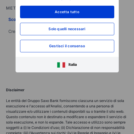
METTI IN PRATICA QUANTO IMPARATO
Accetta tutto
Scopri il mondo degli investimenti
Solo quelli necessari
Crea il tuo portafoglio con i prodotti a disposizione
Gestisci il consenso
Italia
Disclaimer
Le entità del Gruppo Saxo Bank forniscono ciascuna un servizio di sola
esecuzione e l'accesso all'Analisi, consentendo a una persona di
visualizzare e/o utilizzare i contenuti disponibili su o tramite il sito web.
Questo contenuto non è destinato a modificare o espandere il servizio di
sola esecuzione, e non lo espande. Tale accesso e utilizzo sono sempre
soggetti a (i) le Condizioni d'uso; (ii) Dichiarazione di non responsabilità
completa; (iii) l'Avvertenza sui rischi; (iv) le Regole di Ingaggio e (v) le