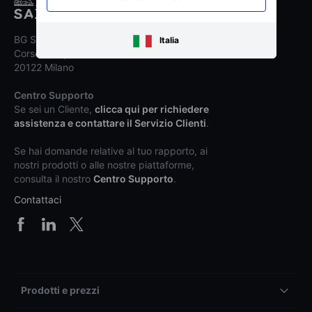
BG SAXO SIM S.p.A.
Italia
Corso Europa 22
20122 Milano
Centro Supporto
Se sei un Cliente,
clicca qui per richiedere
assistenza e contattare il Servizio Clienti
.
Se hai domande relative al tuo rapporto, ai
nostri prodotti o alle nostre piattaforme,
consulta il nostro
Centro Supporto
.
Contattaci
Prodotti e prezzi