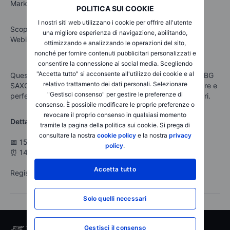
Market.
POLITICA SUI COOKIE
I nostri siti web utilizzano i cookie per offrire all'utente
Scopri come attivarlo e come inserire gli ordini in questo
una migliore esperienza di navigazione, abilitando,
Webinar curato dal nostro Sales Trader
Luca Galuppo.
ottimizzando e analizzando le operazioni del sito,
nonché per fornire contenuti pubblicitari personalizzati e
consentire la connessione ai social media. Scegliendo
"Accetta tutto" si acconsente all'utilizzo dei cookie e al
Questo webinar fa parte della sezione “Temi educativi” di BG
relativo trattamento dei dati personali. Selezionare
SAXO, una serie di webinar progettati per aiutarti ad iniziare e
"Gestisci consenso" per gestire le preferenze di
perfezionare il tuo percorso all’interno dei mercati finanziari.
consenso. È possibile modificare le proprie preferenze o
revocare il proprio consenso in qualsiasi momento
Dettagli dell’evento
tramite la pagina della politica sui cookie. Si prega di
consultare la nostra
cookie policy
e la nostra
privacy
📅 15 Aprile 2025
policy
.
⏰ 14:00
Accetta tutto
Registrati ora per partecipare!
Solo quelli necessari
Gestisci il consenso