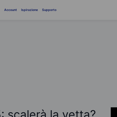
i
Account
Ispirazione
Supporto
 scalerà la vetta?