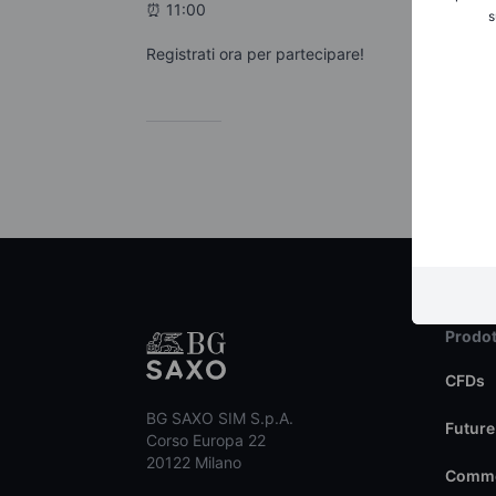
⏰ 11:00
s
Registrati ora per partecipare!
Prodot
CFDs
BG SAXO SIM S.p.A.
Future
Corso Europa 22
20122 Milano
Commo