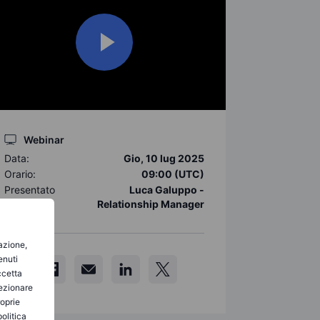
Webinar
Data:
Gio, 10 lug 2025
Orario:
09:00 (UTC)
Presentato
Luca Galuppo -
da:
Relationship Manager
gazione,
enuti
ccetta
lezionare
roprie
olitica