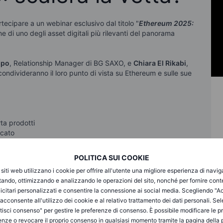
tecipare a un webinar esclusivo dal titolo "
Ethereum 2025:
ne di uno degli asset digitali più rilevanti del panorama
ppo
, Relationship Manager di BG SAXO, e
Chiara El Rikabi
,
condivideranno il loro punto di vista su Ethereum e sulle sue
ta prodotti
cato
thereum
 con Ethereum ETP (AETH)
POLITICA SUI COOKIE
on gli ETP emessi da 21Shares
i siti web utilizzano i cookie per offrire all'utente una migliore esperienza di navi
itando, ottimizzando e analizzando le operazioni del sito, nonché per fornire cont
icitari personalizzati e consentire la connessione ai social media. Scegliendo "A
i acconsente all'utilizzo dei cookie e al relativo trattamento dei dati personali. Se
isci consenso" per gestire le preferenze di consenso. È possibile modificare le p
enze o revocare il proprio consenso in qualsiasi momento tramite la pagina della p