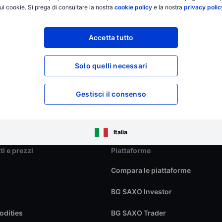
ui cookie. Si prega di consultare la nostra
cookie policy
e la nostra
privacy polic
Accetta tutto
Solo quelli necessari
Gestisci il consenso
Italia
ti e prezzi
Piattaforme
Compara le piattaforme
BG SAXO Investor
dities
BG SAXO Trader