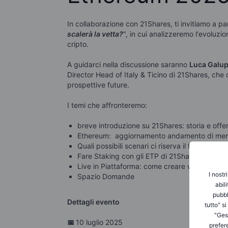
In
collaborazione con 21Shares, ti invitiamo a par
scalerà la vetta?
", in cui analizzeremo l'evoluzio
cripto.
A guidarci
nella discussione saranno
Luca Galu
Director Head of Italy & Ticino di 21Shares, che 
prospettive future.
I temi che affronteremo:
breve introduzione su 21Shares: storia e offer
Ethereum: aggiornamento andamento di mer
Quali possibili scenari ci riserva il futuro di E
Fare Staking con gli ETP di 21Shares, come
Live in Piattaforma: come creare watchlist c
I nostr
Spazio Domande
abil
pubbl
Dettagli evento
tutto" s
"Gest
📅
10
luglio 2025
prefer