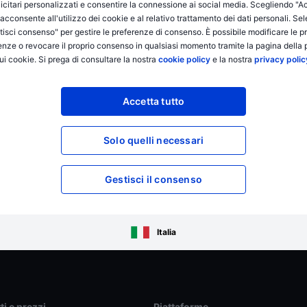
icitari personalizzati e consentire la connessione ai social media. Scegliendo "A
i acconsente all'utilizzo dei cookie e al relativo trattamento dei dati personali. Se
isci consenso" per gestire le preferenze di consenso. È possibile modificare le p
enze o revocare il proprio consenso in qualsiasi momento tramite la pagina della p
chio e richiedono conoscenza, esperienza di investimento e,
ui cookie. Si prega di consultare la nostra
cookie policy
e la nostra
privacy polic
. Il trading di opzioni è altamente speculativo e non è adatto
i. La negoziazione di opzioni comporta un rischio elevato. Le
 con la conseguente perdita dell'investimento iniziale
Accetta tutto
ono comportare per l’investitore perdite sostanziali
n opzioni, è necessario essere ben informarti sul funzionamento
Solo quelli necessari
Gestisci il consenso
Italia
ti e prezzi
Piattaforme