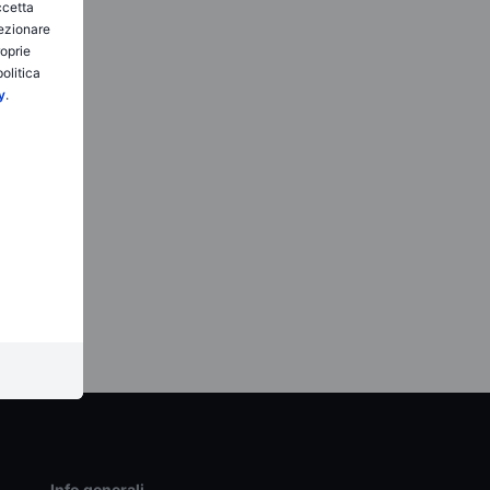
ccetta
lezionare
roprie
olitica
y
.
Info generali