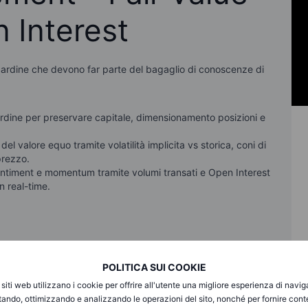
 Interest
cardine che devono far parte del bagaglio di conoscenze di
ardine per preservare capitale, dimensionamento posizioni e
l valore equo tramite volatilità implicita vs storica, coni di
prezzo.
, sentiment e momentum tramite volumi transati e Open Interest
n real-time.
POLITICA SUI COOKIE
i siti web utilizzano i cookie per offrire all'utente una migliore esperienza di navi
itando, ottimizzando e analizzando le operazioni del sito, nonché per fornire cont