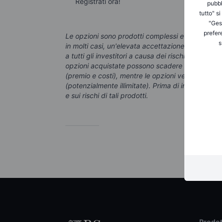
Registrati ora!
pubbl
tutto" s
"Gest
prefer
Le opzioni sono prodotti complessi e ad alto ris
s
in molti casi, un'elevata accettazione del rischio
a tutti gli investitori a causa dei rischi conness
opzioni acquistate possono scadere senza valore,
(premio e costi), mentre le opzioni vendute poss
(potenzialmente illimitate). Prima di investire i
e sui rischi di tali prodotti.
Prodot