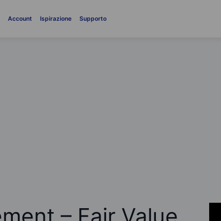
i
Account
Ispirazione
Supporto
ent – Fair Value