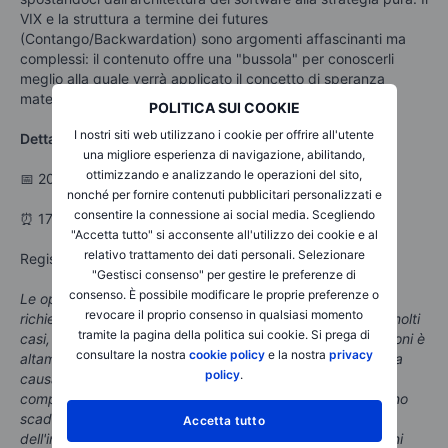
VIX e la struttura a termine dei futures
(Contango/Backwardation) sono argomenti affascinanti ma
complessi: il contenuto offre una "bussola" per conoscerli
meglio alla quale verrà applicato il concetto di speranza
matematica utile per togliere il rumore di fondo.
POLITICA SUI COOKIE
I nostri siti web utilizzano i cookie per offrire all'utente
Dettagli dell'evento
una migliore esperienza di navigazione, abilitando,
ottimizzando e analizzando le operazioni del sito,
📅 20 maggio 2026
nonché per fornire contenuti pubblicitari personalizzati e
consentire la connessione ai social media. Scegliendo
⏰ 17:00
"Accetta tutto" si acconsente all'utilizzo dei cookie e al
relativo trattamento dei dati personali. Selezionare
Registrati ora!
"Gestisci consenso" per gestire le preferenze di
consenso. È possibile modificare le proprie preferenze o
Le opzioni sono prodotti complessi e ad alto rischio e
revocare il proprio consenso in qualsiasi momento
richiedono conoscenza, esperienza di investimento e, in molti
tramite la pagina della politica sui cookie. Si prega di
casi, un'elevata accettazione del rischio. Il trading di opzioni è
consultare la nostra
cookie policy
e la nostra
privacy
altamente speculativo e non è adatto a tutti gli investitori a
policy
.
causa dei rischi connessi. La negoziazione di opzioni
comporta un rischio elevato. Le opzioni acquistate possono
scadere senza valore, con la conseguente perdita
Accetta tutto
dell'investimento iniziale (premio e costi), mentre le opzioni