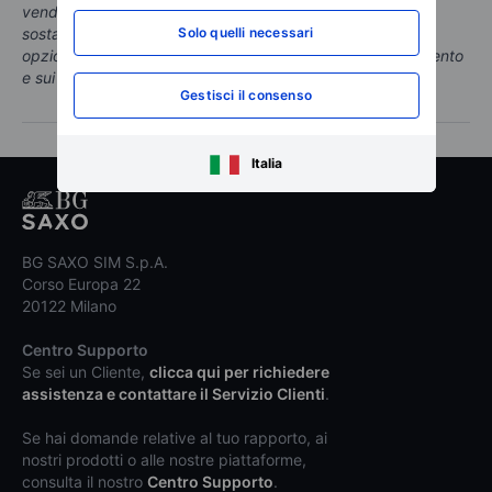
vendute possono comportare per l’investitore perdite
sostanziali (potenzialmente illimitate). Prima di investire in
Solo quelli necessari
opzioni, è necessario essere ben informarti sul funzionamento
e sui rischi di tali prodotti.
Gestisci il consenso
Italia
BG SAXO SIM S.p.A.
Corso Europa 22
20122 Milano
Centro Supporto
Se sei un Cliente,
clicca qui per richiedere
assistenza e contattare il Servizio Clienti
.
Se hai domande relative al tuo rapporto, ai
nostri prodotti o alle nostre piattaforme,
consulta il nostro
Centro Supporto
.