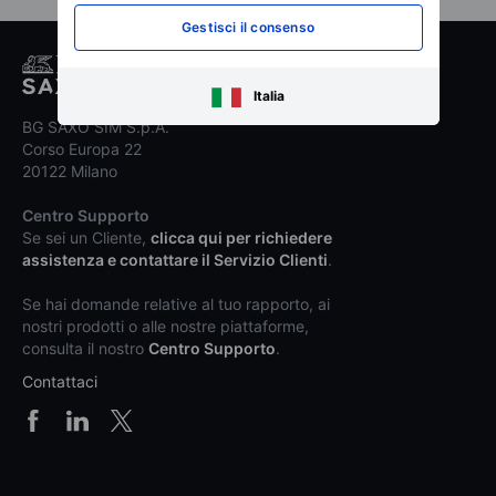
Gestisci il consenso
Italia
BG SAXO SIM S.p.A.
Corso Europa 22
20122 Milano
Centro Supporto
Se sei un Cliente,
clicca qui per richiedere
assistenza e contattare il Servizio Clienti
.
Se hai domande relative al tuo rapporto, ai
nostri prodotti o alle nostre piattaforme,
consulta il nostro
Centro Supporto
.
Contattaci