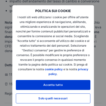
impatto dell'andamento del tasso di cambio e conversione
valuta
gestione posizioni con ordini di take profit e stop loss.
POLITICA SUI COOKIE
I nostri siti web utilizzano i cookie per offrire all'utente
una migliore esperienza di navigazione, abilitando,
Nota
: I CFD sono strumenti complessi e presentano un rischio
ottimizzando e analizzando le operazioni del sito,
significativo di perdere denaro rapidamente a causa della leva
nonché per fornire contenuti pubblicitari personalizzati e
finanziaria.
Il 64% di conti di investitori al dettaglio perdono
consentire la connessione ai social media. Scegliendo
denaro a causa delle negoziazioni in CFD con BG SAXO.
È
"Accetta tutto" si acconsente all'utilizzo dei cookie e al
importante considerare se si comprende come funzionano i
relativo trattamento dei dati personali. Selezionare
CFD e se si è in grado di correre l’elevato rischio di perdere
"Gestisci consenso" per gestire le preferenze di
denaro.
consenso. È possibile modificare le proprie preferenze o
revocare il proprio consenso in qualsiasi momento
tramite la pagina della politica sui cookie. Si prega di
Dettagli dell’evento
consultare la nostra
cookie policy
e la nostra
privacy
policy
.
📅 11 giugno 2026
⏰ 15:00
Accetta tutto
Registrati ora!
Solo quelli necessari