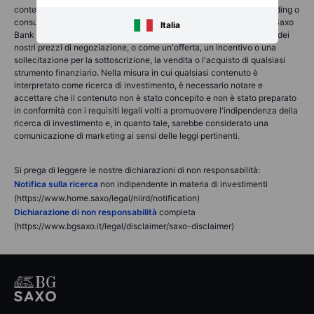
contenente) consulenza finanziaria, di investimento, fiscale o di trading o
consulenza di qualsiasi tipo offerta, raccomandata o approvata da Saxo
Italia
Bank Group e non deve essere interpretata come una registrazione dei
nostri prezzi di negoziazione, o come un'offerta, un incentivo o una
sollecitazione per la sottoscrizione, la vendita o l'acquisto di qualsiasi
strumento finanziario. Nella misura in cui qualsiasi contenuto è
interpretato come ricerca di investimento, è necessario notare e
accettare che il contenuto non è stato concepito e non è stato preparato
in conformità con i requisiti legali volti a promuovere l'indipendenza della
ricerca di investimento e, in quanto tale, sarebbe considerato una
comunicazione di marketing ai sensi delle leggi pertinenti.
Si prega di leggere le nostre dichiarazioni di non responsabilità:
Notifica sulla ricerca
non indipendente in materia di investimenti
(https://www.home.saxo/legal/niird/notification)
Dichiarazione di non responsabilità
completa
(https://www.bgsaxo.it/legal/disclaimer/saxo-disclaimer)