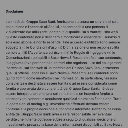
Disclaimer
Le entità del Gruppo Saxo Bank forniscono ciascuna un servizio di sola
esecuzione e l'accesso all'Analisi, consentendo a una persona di
visualizzare e/o utilizzare i contenuti disponibili su o tramite il sito web.
Questo contenuto non è destinato a modificare o espandere il servizio di
sola esecuzione, e non lo espande. Tale accesso e utilizzo sono sempre
soggetti a (i) le Condizioni d'uso; (ii) Dichiarazione di non responsabilità
completa; (iii) l'Avvertenza sui rischi; (iv) le Regole di Ingaggio e (v) le
Comunicazioni applicabili a Saxo News & Research e/o al suo contenuto,
in aggiunta (ove pertinente) ai termini che regolano l'uso dei collegamenti
ipertestuali sul sito web di un membro del Gruppo Saxo Bank attraverso i
quali si ottiene l'accesso a Saxo News & Research. Tali contenuti sono
quindi forniti come nient'altro che informazioni. In particolare, nessuna
consulenza è destinata a essere fornita o ad essere considerata come
fornita o approvata da alcuna entità del Gruppo Saxo Bank; né deve
essere interpretato come una sollecitazione o un incentivo fornito a
sottoscrivere, vendere o acquistare qualsiasi strumento finanziario. Tutte
le operazioni di trading o gli investimenti effettuati devono essere
conformi alla propria decisione autonoma e informata. Pertanto, nessuna
entità del Gruppo Saxo Bank avrà o sarà responsabile per eventuali
perdite che l'utente potrebbe subire a seguito di qualsiasi decisione di
investimento presa sulla base delle informazioni disponibili su Saxo News