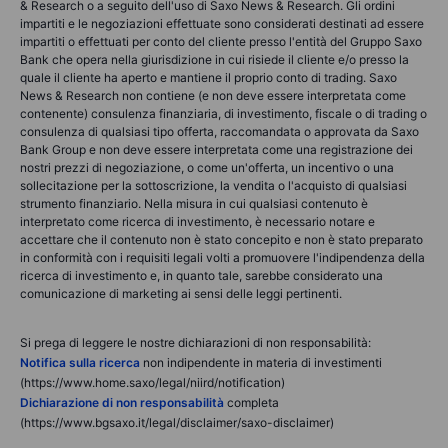
& Research o a seguito dell'uso di Saxo News & Research. Gli ordini
impartiti e le negoziazioni effettuate sono considerati destinati ad essere
impartiti o effettuati per conto del cliente presso l'entità del Gruppo Saxo
Bank che opera nella giurisdizione in cui risiede il cliente e/o presso la
quale il cliente ha aperto e mantiene il proprio conto di trading. Saxo
News & Research non contiene (e non deve essere interpretata come
contenente) consulenza finanziaria, di investimento, fiscale o di trading o
consulenza di qualsiasi tipo offerta, raccomandata o approvata da Saxo
Bank Group e non deve essere interpretata come una registrazione dei
nostri prezzi di negoziazione, o come un'offerta, un incentivo o una
sollecitazione per la sottoscrizione, la vendita o l'acquisto di qualsiasi
strumento finanziario. Nella misura in cui qualsiasi contenuto è
interpretato come ricerca di investimento, è necessario notare e
accettare che il contenuto non è stato concepito e non è stato preparato
in conformità con i requisiti legali volti a promuovere l'indipendenza della
ricerca di investimento e, in quanto tale, sarebbe considerato una
comunicazione di marketing ai sensi delle leggi pertinenti.
Si prega di leggere le nostre dichiarazioni di non responsabilità:
Notifica sulla ricerca
non indipendente in materia di investimenti
(https://www.home.saxo/legal/niird/notification)
Dichiarazione di non responsabilità
completa
(https://www.bgsaxo.it/legal/disclaimer/saxo-disclaimer)