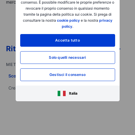
mercati per aiutare nell'analisi e nel processo decisionale.
consenso. È possibile modificare le proprie preferenze o
revocare il proprio consenso in qualsiasi momento
tramite la pagina della politica sui cookie. Si prega di
consultare la nostra
cookie policy
e la nostra
privacy
policy
.
Accetta tutto
Ritorna alla pagina principale -->
Solo quelli necessari
METTI IN PRATICA QUANTO IMPARATO
Gestisci il consenso
Scopri il mondo degli investimenti
Crea il tuo portafoglio con i prodotti a disposizione
Italia