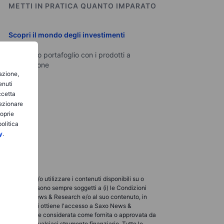
METTI IN PRATICA QUANTO IMPARATO
Scopri il mondo degli investimenti
Crea il tuo portafoglio con i prodotti a
disposizione
gazione,
enuti
ccetta
lezionare
roprie
olitica
y
.
ualizzare e/o utilizzare i contenuti disponibili su o
so e utilizzo sono sempre soggetti a (i) le Condizioni
licabili a Saxo News & Research e/o al suo contenuto, in
verso i quali si ottiene l'accesso a Saxo News &
rnita o ad essere considerata come fornita o approvata da
acquistare qualsiasi strumento finanziario. Tutte le