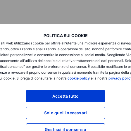
POLITICA SUI COOKIE
i siti web utilizzano i cookie per offrire all'utente una migliore esperienza di navi
itando, ottimizzando e analizzando le operazioni del sito, nonché per fornire cont
icitari personalizzati e consentire la connessione ai social media. Scegliendo "A
i acconsente all'utilizzo dei cookie e al relativo trattamento dei dati personali. Se
isci consenso" per gestire le preferenze di consenso. È possibile modificare le p
enze o revocare il proprio consenso in qualsiasi momento tramite la pagina della p
ui cookie. Si prega di consultare la nostra
cookie policy
e la nostra
privacy polic
Accetta tutto
vizio di sola esecuzione e l'accesso all'Analisi, consentendo a una persona di vis
odificare o espandere il servizio di sola esecuzione, e non lo espande. Tale acces
Solo quelli necessari
iii) l'Avvertenza sui rischi; (iv) le Regole di Ingaggio e (v) le Comunicazioni app
ei collegamenti ipertestuali sul sito web di un membro del Gruppo Saxo Bank attra
ltro che informazioni. In particolare, nessuna consulenza è destinata a essere fo
Gestisci il consenso
retato come una sollecitazione o un incentivo fornito a sottoscrivere, vendere o 