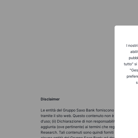
I nostr
abil
pubbl
tutto" s
"Gest
prefer
s
Disclaimer
Le entità del Gruppo Saxo Bank forniscono ciascuna un ser
tramite il sito web. Questo contenuto non è destinato a m
d'uso; (ii) Dichiarazione di non responsabilità completa; (
aggiunta (ove pertinente) ai termini che regolano l'uso d
Research. Tali contenuti sono quindi forniti come nient'a
alcuna entità del Gruppo Saxo Bank; né deve essere interp