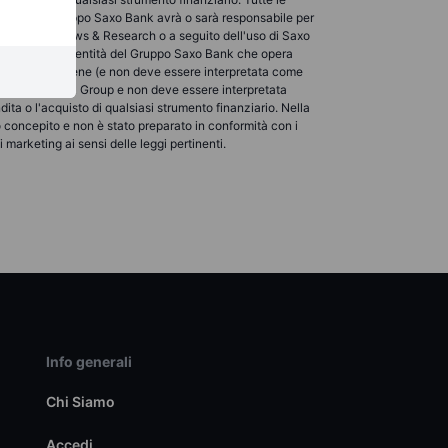
 entità del Gruppo Saxo Bank avrà o sarà responsabile per
bili su Saxo News & Research o a seguito dell'uso di Saxo
 cliente presso l'entità del Gruppo Saxo Bank che opera
search non contiene (e non deve essere interpretata come
ta da Saxo Bank Group e non deve essere interpretata
ita o l'acquisto di qualsiasi strumento finanziario. Nella
o concepito e non è stato preparato in conformità con i
marketing ai sensi delle leggi pertinenti.
Info generali
Chi Siamo
Accedi