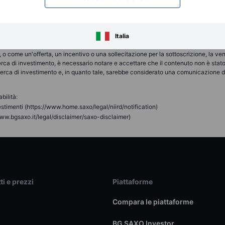
no essere conformi alla propria decisione autonoma e informata. Pertanto, nessuna
di qualsiasi decisione di investimento presa sulla base delle informazioni disponi
fettuate sono considerati destinati ad essere impartiti o effettuati per conto del
Italia
a quale il cliente ha aperto e mantiene il proprio conto di trading. Saxo News & Re
cale o di trading o consulenza di qualsiasi tipo offerta, raccomandata o approva
o come un'offerta, un incentivo o una sollecitazione per la sottoscrizione, la vend
erca di investimento, è necessario notare e accettare che il contenuto non è stat
icerca di investimento e, in quanto tale, sarebbe considerato una comunicazione di 
bilità:
stimenti (https://www.home.saxo/legal/niird/notification)
ww.bgsaxo.it/legal/disclaimer/saxo-disclaimer)
ti e prezzi
Piattaforme
Compara le piattaforme
BG SAXO Investor