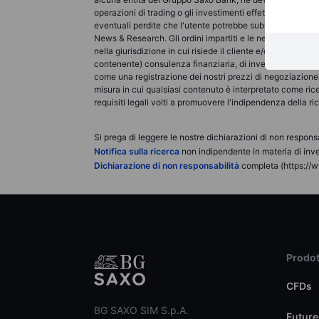
operazioni di trading o gli investimenti effettuati devo
eventuali perdite che l'utente potrebbe subire a seguito 
News & Research. Gli ordini impartiti e le negoziazioni ef
nella giurisdizione in cui risiede il cliente e/o presso l
contenente) consulenza finanziaria, di investimento, fis
come una registrazione dei nostri prezzi di negoziazione, 
misura in cui qualsiasi contenuto è interpretato come ric
requisiti legali volti a promuovere l'indipendenza della r
Si prega di leggere le nostre dichiarazioni di non responsa
Notifica sulla ricerca
non indipendente in materia di inve
Dichiarazione di non responsabilità
completa (https://w
Prodot
CFDs
BG SAXO SIM S.p.A.
Future