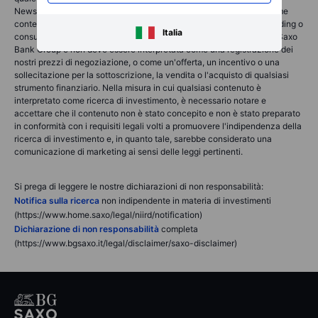
News & Research non contiene (e non deve essere interpretata come
contenente) consulenza finanziaria, di investimento, fiscale o di trading o
Italia
consulenza di qualsiasi tipo offerta, raccomandata o approvata da Saxo
Bank Group e non deve essere interpretata come una registrazione dei
nostri prezzi di negoziazione, o come un'offerta, un incentivo o una
sollecitazione per la sottoscrizione, la vendita o l'acquisto di qualsiasi
strumento finanziario. Nella misura in cui qualsiasi contenuto è
interpretato come ricerca di investimento, è necessario notare e
accettare che il contenuto non è stato concepito e non è stato preparato
in conformità con i requisiti legali volti a promuovere l'indipendenza della
ricerca di investimento e, in quanto tale, sarebbe considerato una
comunicazione di marketing ai sensi delle leggi pertinenti.
Si prega di leggere le nostre dichiarazioni di non responsabilità:
Notifica sulla ricerca
non indipendente in materia di investimenti
(https://www.home.saxo/legal/niird/notification)
Dichiarazione di non responsabilità
completa
(https://www.bgsaxo.it/legal/disclaimer/saxo-disclaimer)