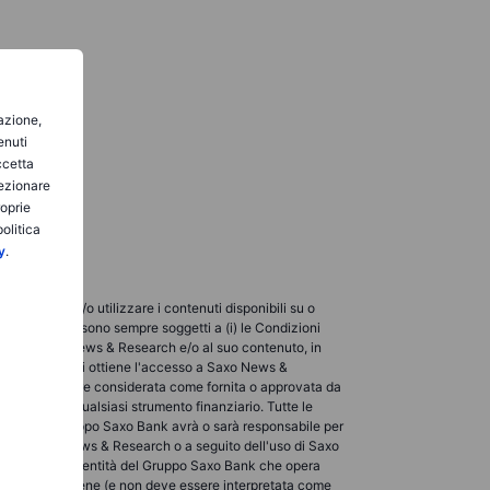
gazione,
enuti
ccetta
lezionare
roprie
olitica
y
.
ualizzare e/o utilizzare i contenuti disponibili su o
so e utilizzo sono sempre soggetti a (i) le Condizioni
licabili a Saxo News & Research e/o al suo contenuto, in
verso i quali si ottiene l'accesso a Saxo News &
rnita o ad essere considerata come fornita o approvata da
acquistare qualsiasi strumento finanziario. Tutte le
 entità del Gruppo Saxo Bank avrà o sarà responsabile per
bili su Saxo News & Research o a seguito dell'uso di Saxo
 cliente presso l'entità del Gruppo Saxo Bank che opera
search non contiene (e non deve essere interpretata come