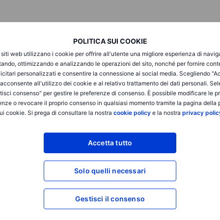
POLITICA SUI COOKIE
i siti web utilizzano i cookie per offrire all'utente una migliore esperienza di navi
itando, ottimizzando e analizzando le operazioni del sito, nonché per fornire cont
icitari personalizzati e consentire la connessione ai social media. Scegliendo "A
i acconsente all'utilizzo dei cookie e al relativo trattamento dei dati personali. Se
isci consenso" per gestire le preferenze di consenso. È possibile modificare le p
enze o revocare il proprio consenso in qualsiasi momento tramite la pagina della p
ui cookie. Si prega di consultare la nostra
cookie policy
e la nostra
privacy polic
vizio di sola esecuzione e l'accesso all'Analisi, consentendo a una persona di vis
Accetta tutto
odificare o espandere il servizio di sola esecuzione, e non lo espande. Tale acces
iii) l'Avvertenza sui rischi; (iv) le Regole di Ingaggio e (v) le Comunicazioni app
ei collegamenti ipertestuali sul sito web di un membro del Gruppo Saxo Bank attra
Solo quelli necessari
ltro che informazioni. In particolare, nessuna consulenza è destinata a essere fo
retato come una sollecitazione o un incentivo fornito a sottoscrivere, vendere o 
no essere conformi alla propria decisione autonoma e informata. Pertanto, nessuna
Gestisci il consenso
di qualsiasi decisione di investimento presa sulla base delle informazioni disponi
fettuate sono considerati destinati ad essere impartiti o effettuati per conto del
a quale il cliente ha aperto e mantiene il proprio conto di trading. Saxo News & Re