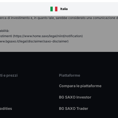
cale o di trading o consulenza di qualsiasi tipo offerta, raccomandata o approva
o come un'offerta, un incentivo o una sollecitazione per la sottoscrizione, la vend
Italia
erca di investimento, è necessario notare e accettare che il contenuto non è stat
icerca di investimento e, in quanto tale, sarebbe considerato una comunicazione di 
bilità:
stimenti (https://www.home.saxo/legal/niird/notification)
ww.bgsaxo.it/legal/disclaimer/saxo-disclaimer)
ti e prezzi
Piattaforme
Compara le piattaforme
BG SAXO Investor
dities
BG SAXO Trader