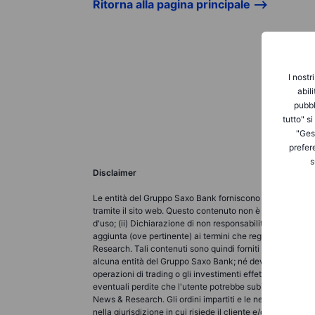
Ritorna alla pagina principale -->
I nostr
abil
pubbl
tutto" s
"Gest
prefer
s
Disclaimer
Le entità del Gruppo Saxo Bank forniscono ciascuna un ser
tramite il sito web. Questo contenuto non è destinato a m
d'uso; (ii) Dichiarazione di non responsabilità completa; (
aggiunta (ove pertinente) ai termini che regolano l'uso d
Research. Tali contenuti sono quindi forniti come nient'a
alcuna entità del Gruppo Saxo Bank; né deve essere interp
operazioni di trading o gli investimenti effettuati devo
eventuali perdite che l'utente potrebbe subire a seguito 
News & Research. Gli ordini impartiti e le negoziazioni ef
nella giurisdizione in cui risiede il cliente e/o presso l