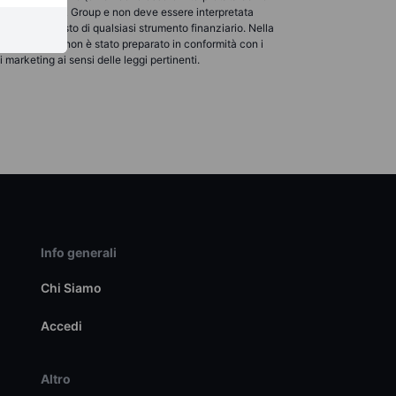
ta da Saxo Bank Group e non deve essere interpretata
ita o l'acquisto di qualsiasi strumento finanziario. Nella
o concepito e non è stato preparato in conformità con i
marketing ai sensi delle leggi pertinenti.
Info generali
Chi Siamo
Accedi
Altro