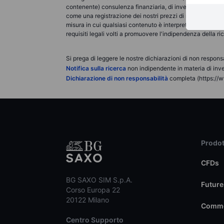
contenente) consulenza finanziaria, di investimento, fis
come una registrazione dei nostri prezzi di negoziazione, 
misura in cui qualsiasi contenuto è interpretato come ric
requisiti legali volti a promuovere l'indipendenza della r
Si prega di leggere le nostre dichiarazioni di non responsa
Notifica sulla ricerca
non indipendente in materia di inve
Dichiarazione di non responsabilità
completa (https://w
Prodot
CFDs
BG SAXO SIM S.p.A.
Future
Corso Europa 22
20122 Milano
Commo
Centro Supporto