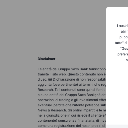
I nostr
abil
pubbl
tutto" s
"Gest
prefer
Disclaimer
s
Le entità del Gruppo Saxo Bank forniscono ciascuna un ser
tramite il sito web. Questo contenuto non è destinato a m
d'uso; (ii) Dichiarazione di non responsabilità completa; (
aggiunta (ove pertinente) ai termini che regolano l'uso d
Research. Tali contenuti sono quindi forniti come nient'a
alcuna entità del Gruppo Saxo Bank; né deve essere interp
operazioni di trading o gli investimenti effettuati devo
eventuali perdite che l'utente potrebbe subire a seguito 
News & Research. Gli ordini impartiti e le negoziazioni ef
nella giurisdizione in cui risiede il cliente e/o presso l
contenente) consulenza finanziaria, di investimento, fis
come una registrazione dei nostri prezzi di negoziazione, 