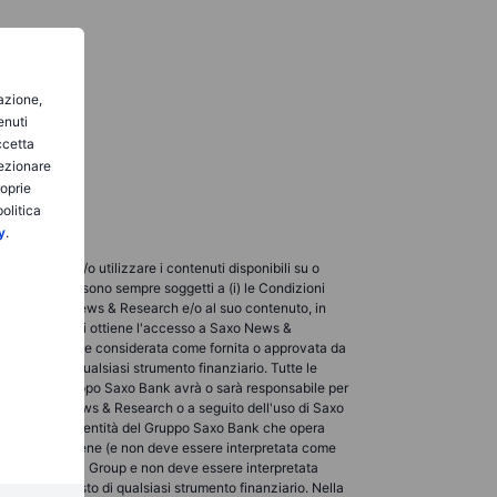
gazione,
enuti
ccetta
lezionare
roprie
olitica
y
.
ualizzare e/o utilizzare i contenuti disponibili su o
so e utilizzo sono sempre soggetti a (i) le Condizioni
licabili a Saxo News & Research e/o al suo contenuto, in
verso i quali si ottiene l'accesso a Saxo News &
rnita o ad essere considerata come fornita o approvata da
acquistare qualsiasi strumento finanziario. Tutte le
 entità del Gruppo Saxo Bank avrà o sarà responsabile per
bili su Saxo News & Research o a seguito dell'uso di Saxo
 cliente presso l'entità del Gruppo Saxo Bank che opera
search non contiene (e non deve essere interpretata come
ta da Saxo Bank Group e non deve essere interpretata
ita o l'acquisto di qualsiasi strumento finanziario. Nella