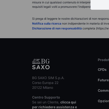
misura in cui qualsiasi contenuto è interpretato come ric
requisiti legali volti a promuovere l'indipendenza della r
Si prega di leggere le nostre dichiarazioni di non responsa
Notifica sulla ricerca
non indipendente in materia di inve
Dichiarazione di non responsabilità
completa (https://w
Prodot
CFDs
BG SAXO SIM S.p.A.
Future
Corso Europa 22
20122 Milano
Commo
Centro Supporto
Opzio
Se sei un Cliente,
clicca qui
per richiedere assistenza e