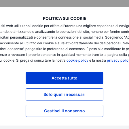
POLITICA SUI COOKIE
i siti web utilizzano i cookie per offrire all'utente una migliore esperienza di navi
itando, ottimizzando e analizzando le operazioni del sito, nonché per fornire cont
icitari personalizzati e consentire la connessione ai social media. Scegliendo "A
i acconsente all'utilizzo dei cookie e al relativo trattamento dei dati personali. Se
isci consenso" per gestire le preferenze di consenso. È possibile modificare le p
enze o revocare il proprio consenso in qualsiasi momento tramite la pagina della p
ui cookie. Si prega di consultare la nostra
cookie policy
e la nostra
privacy polic
vizio di sola esecuzione e l'accesso all'Analisi, consentendo a una persona di vis
odificare o espandere il servizio di sola esecuzione, e non lo espande. Tale acces
Accetta tutto
iii) l'Avvertenza sui rischi; (iv) le Regole di Ingaggio e (v) le Comunicazioni app
ei collegamenti ipertestuali sul sito web di un membro del Gruppo Saxo Bank attra
ltro che informazioni. In particolare, nessuna consulenza è destinata a essere fo
Solo quelli necessari
retato come una sollecitazione o un incentivo fornito a sottoscrivere, vendere o 
no essere conformi alla propria decisione autonoma e informata. Pertanto, nessuna
di qualsiasi decisione di investimento presa sulla base delle informazioni disponi
Gestisci il consenso
fettuate sono considerati destinati ad essere impartiti o effettuati per conto del
a quale il cliente ha aperto e mantiene il proprio conto di trading. Saxo News & Re
cale o di trading o consulenza di qualsiasi tipo offerta, raccomandata o approva
o come un'offerta, un incentivo o una sollecitazione per la sottoscrizione, la vend