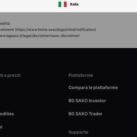
erca di investimento, è necessario notare e accettare che il contenuto non è stat
Italia
icerca di investimento e, in quanto tale, sarebbe considerato una comunicazione di 
bilità:
stimenti (https://www.home.saxo/legal/niird/notification)
ww.bgsaxo.it/legal/disclaimer/saxo-disclaimer)
ti e prezzi
Piattaforme
Compara le piattaforme
BG SAXO Investor
dities
BG SAXO Trader
ni
Supporto