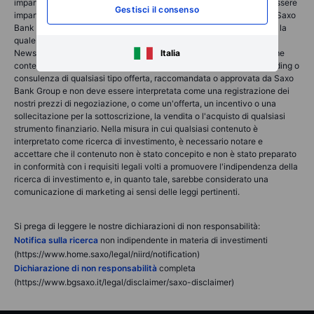
impartiti e le negoziazioni effettuate sono considerati destinati ad essere
Gestisci il consenso
impartiti o effettuati per conto del cliente presso l'entità del Gruppo Saxo
Bank che opera nella giurisdizione in cui risiede il cliente e/o presso la
quale il cliente ha aperto e mantiene il proprio conto di trading. Saxo
Italia
News & Research non contiene (e non deve essere interpretata come
contenente) consulenza finanziaria, di investimento, fiscale o di trading o
consulenza di qualsiasi tipo offerta, raccomandata o approvata da Saxo
Bank Group e non deve essere interpretata come una registrazione dei
nostri prezzi di negoziazione, o come un'offerta, un incentivo o una
sollecitazione per la sottoscrizione, la vendita o l'acquisto di qualsiasi
strumento finanziario. Nella misura in cui qualsiasi contenuto è
interpretato come ricerca di investimento, è necessario notare e
accettare che il contenuto non è stato concepito e non è stato preparato
in conformità con i requisiti legali volti a promuovere l'indipendenza della
ricerca di investimento e, in quanto tale, sarebbe considerato una
comunicazione di marketing ai sensi delle leggi pertinenti.
Si prega di leggere le nostre dichiarazioni di non responsabilità:
Notifica sulla ricerca
non indipendente in materia di investimenti
(https://www.home.saxo/legal/niird/notification)
Dichiarazione di non responsabilità
completa
(https://www.bgsaxo.it/legal/disclaimer/saxo-disclaimer)