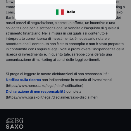
News & Research non contiene (e non deve essere interpretata come
contenente) consulenza finanziaria, di investimento, fiscale o di trading o
Italia
consulenza di qualsiasi tipo offerta, raccomandata o approvata da Saxo
Bank Group e non deve essere interpretata come una registrazione dei
nostri prezzi di negoziazione, o come un'offerta, un incentivo o una
sollecitazione per la sottoscrizione, la vendita o l'acquisto di qualsiasi
strumento finanziario. Nella misura in cui qualsiasi contenuto è
interpretato come ricerca di investimento, è necessario notare e
accettare che il contenuto non è stato concepito e non è stato preparato
in conformità con i requisiti legali volti a promuovere l'indipendenza della
ricerca di investimento e, in quanto tale, sarebbe considerato una
comunicazione di marketing ai sensi delle leggi pertinenti.
Si prega di leggere le nostre dichiarazioni di non responsabilità:
Notifica sulla ricerca
non indipendente in materia di investimenti
(https://www.home.saxo/legal/niird/notification)
Dichiarazione di non responsabilità
completa
(https://www.bgsaxo.it/legal/disclaimer/saxo-disclaimer)