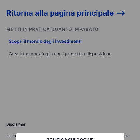
Ritorna alla pagina principale -->
METTI IN PRATICA QUANTO IMPARATO
Scopri il mondo degli investimenti
Crea il tuo portafoglio con i prodotti a disposizione
Disclaimer
Le entità del Gruppo Saxo Bank forniscono ciascuna un servizio di sola
POLITICA SUI COOKIE