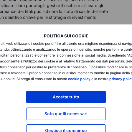
ficare i loro portafogli, gestire il rischio e allineare gli
formance dei titoli può indicare lo stato di salute dell'ente
n obiettivo chiave per le strategie di investimento.
POLITICA SUI COOKIE
i siti web utilizzano i cookie per offrire all'utente una migliore esperienza di navi
itando, ottimizzando e analizzando le operazioni del sito, nonché per fornire cont
icitari personalizzati e consentire la connessione ai social media. Scegliendo "A
i acconsente all'utilizzo dei cookie e al relativo trattamento dei dati personali. Se
isci consenso" per gestire le preferenze di consenso. È possibile modificare le p
enze o revocare il proprio consenso in qualsiasi momento tramite la pagina della p
ui cookie. Si prega di consultare la nostra
cookie policy
e la nostra
privacy polic
Accetta tutto
vizio di sola esecuzione e l'accesso all'Analisi, consentendo a una persona di vis
odificare o espandere il servizio di sola esecuzione, e non lo espande. Tale acces
Solo quelli necessari
iii) l'Avvertenza sui rischi; (iv) le Regole di Ingaggio e (v) le Comunicazioni app
ei collegamenti ipertestuali sul sito web di un membro del Gruppo Saxo Bank attra
ltro che informazioni. In particolare, nessuna consulenza è destinata a essere fo
Gestisci il consenso
retato come una sollecitazione o un incentivo fornito a sottoscrivere, vendere o 