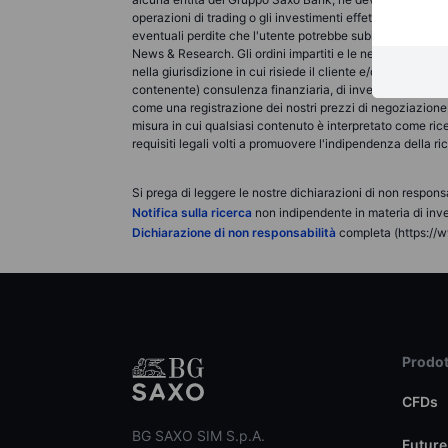
operazioni di trading o gli investimenti effettuati devo
eventuali perdite che l'utente potrebbe subire a seguito 
News & Research. Gli ordini impartiti e le negoziazioni ef
nella giurisdizione in cui risiede il cliente e/o presso l
contenente) consulenza finanziaria, di investimento, fis
come una registrazione dei nostri prezzi di negoziazione, 
misura in cui qualsiasi contenuto è interpretato come ric
requisiti legali volti a promuovere l'indipendenza della r
Si prega di leggere le nostre dichiarazioni di non responsa
Notifica sulla ricerca
non indipendente in materia di inve
Dichiarazione di non responsabilità
completa (https://w
Prodot
CFDs
BG SAXO SIM S.p.A.
Future