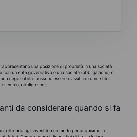
he rappresentano una posizione di proprietà in una società
ore con un ente governativo o una società (obbligazione) o
Sono negoziabili e possono essere classificati come titoli
ad esempio, obbligazioni).
tanti da considerare quando si fa
iari, offrendo agli investitori un modo per acquisirne la
 futuri. Comprendere i diversi tipi di titoli e le loro