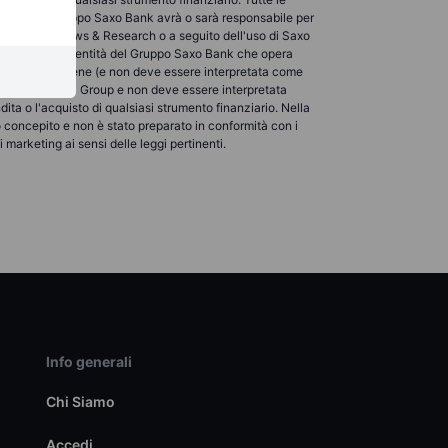
 entità del Gruppo Saxo Bank avrà o sarà responsabile per
bili su Saxo News & Research o a seguito dell'uso di Saxo
 cliente presso l'entità del Gruppo Saxo Bank che opera
search non contiene (e non deve essere interpretata come
ta da Saxo Bank Group e non deve essere interpretata
ita o l'acquisto di qualsiasi strumento finanziario. Nella
o concepito e non è stato preparato in conformità con i
marketing ai sensi delle leggi pertinenti.
Info generali
Chi Siamo
Accedi