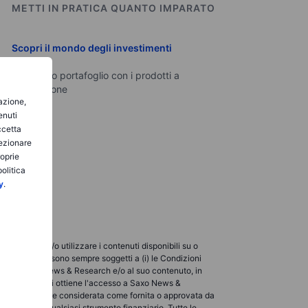
METTI IN PRATICA QUANTO IMPARATO
Scopri il mondo degli investimenti
Crea il tuo portafoglio con i prodotti a
disposizione
gazione,
enuti
ccetta
lezionare
roprie
olitica
y
.
ualizzare e/o utilizzare i contenuti disponibili su o
so e utilizzo sono sempre soggetti a (i) le Condizioni
licabili a Saxo News & Research e/o al suo contenuto, in
verso i quali si ottiene l'accesso a Saxo News &
rnita o ad essere considerata come fornita o approvata da
acquistare qualsiasi strumento finanziario. Tutte le