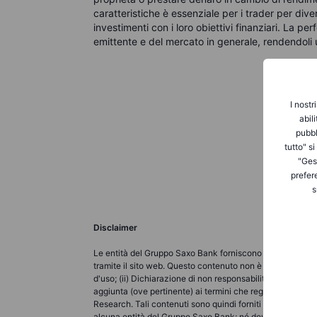
caratteristiche è essenziale per i trader per diversi
investimenti con i loro obiettivi finanziari. La per
emittente e del mercato in generale, rendendoli u
I nostr
abil
pubbl
tutto" s
"Gest
prefer
s
Disclaimer
Le entità del Gruppo Saxo Bank forniscono ciascuna un ser
tramite il sito web. Questo contenuto non è destinato a m
d'uso; (ii) Dichiarazione di non responsabilità completa; (
aggiunta (ove pertinente) ai termini che regolano l'uso d
Research. Tali contenuti sono quindi forniti come nient'a
alcuna entità del Gruppo Saxo Bank; né deve essere interp