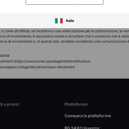
no essere conformi alla propria decisione autonoma e informata. Pertanto, nessuna
di qualsiasi decisione di investimento presa sulla base delle informazioni disponi
fettuate sono considerati destinati ad essere impartiti o effettuati per conto del
Italia
a quale il cliente ha aperto e mantiene il proprio conto di trading. Saxo News & Re
cale o di trading o consulenza di qualsiasi tipo offerta, raccomandata o approva
o come un'offerta, un incentivo o una sollecitazione per la sottoscrizione, la vend
erca di investimento, è necessario notare e accettare che il contenuto non è stat
icerca di investimento e, in quanto tale, sarebbe considerato una comunicazione di 
bilità:
stimenti (https://www.home.saxo/legal/niird/notification)
ww.bgsaxo.it/legal/disclaimer/saxo-disclaimer)
ti e prezzi
Piattaforme
Compara le piattaforme
BG SAXO Investor