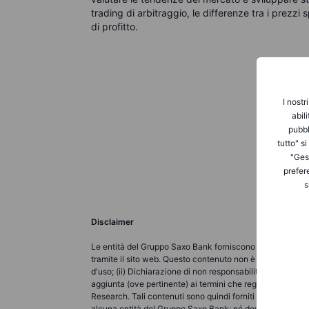
trading di arbitraggio, le differenze tra i prezz
di profitto.
I nostr
abil
pubbl
tutto" s
"Gest
prefer
s
Disclaimer
Le entità del Gruppo Saxo Bank forniscono ciascuna un ser
tramite il sito web. Questo contenuto non è destinato a m
d'uso; (ii) Dichiarazione di non responsabilità completa; (
aggiunta (ove pertinente) ai termini che regolano l'uso d
Research. Tali contenuti sono quindi forniti come nient'a
alcuna entità del Gruppo Saxo Bank; né deve essere interp