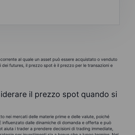
to corrente al quale un asset può essere acquistato o venduto
ei futures, il prezzo spot è il prezzo per le transazioni e
derare il prezzo spot quando si
tto nei mercati delle materie prime e delle valute, poiché
t. È influenzato dalle dinamiche di domanda e offerta e può
 aiuta i trader a prendere decisioni di trading immediate,
rategie per investimenti sia a breve che a lungo termine. Nel