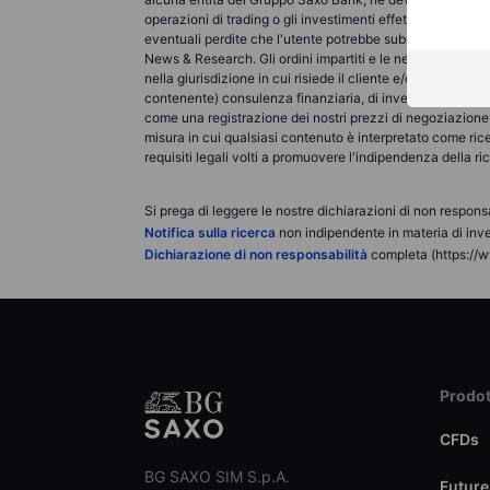
operazioni di trading o gli investimenti effettuati devo
eventuali perdite che l'utente potrebbe subire a seguito 
News & Research. Gli ordini impartiti e le negoziazioni ef
nella giurisdizione in cui risiede il cliente e/o presso l
contenente) consulenza finanziaria, di investimento, fis
come una registrazione dei nostri prezzi di negoziazione, 
misura in cui qualsiasi contenuto è interpretato come ric
requisiti legali volti a promuovere l'indipendenza della r
Si prega di leggere le nostre dichiarazioni di non responsa
Notifica sulla ricerca
non indipendente in materia di inve
Dichiarazione di non responsabilità
completa (https://w
Prodot
CFDs
BG SAXO SIM S.p.A.
Future