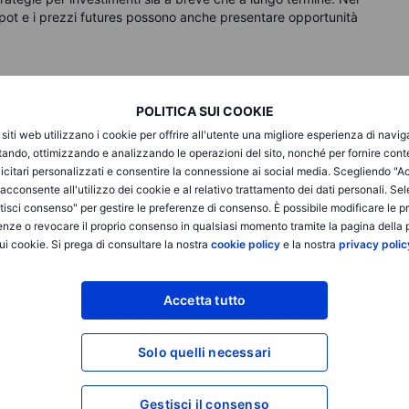
i spot e i prezzi futures possono anche presentare opportunità
POLITICA SUI COOKIE
i siti web utilizzano i cookie per offrire all'utente una migliore esperienza di navi
itando, ottimizzando e analizzando le operazioni del sito, nonché per fornire cont
icitari personalizzati e consentire la connessione ai social media. Scegliendo "A
i acconsente all'utilizzo dei cookie e al relativo trattamento dei dati personali. Se
isci consenso" per gestire le preferenze di consenso. È possibile modificare le p
enze o revocare il proprio consenso in qualsiasi momento tramite la pagina della p
ui cookie. Si prega di consultare la nostra
cookie policy
e la nostra
privacy polic
Accetta tutto
vizio di sola esecuzione e l'accesso all'Analisi, consentendo a una persona di vis
odificare o espandere il servizio di sola esecuzione, e non lo espande. Tale acces
Solo quelli necessari
iii) l'Avvertenza sui rischi; (iv) le Regole di Ingaggio e (v) le Comunicazioni app
ei collegamenti ipertestuali sul sito web di un membro del Gruppo Saxo Bank attra
ltro che informazioni. In particolare, nessuna consulenza è destinata a essere fo
Gestisci il consenso
retato come una sollecitazione o un incentivo fornito a sottoscrivere, vendere o 