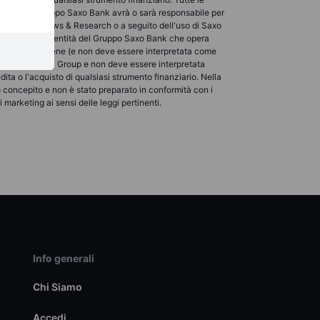
 entità del Gruppo Saxo Bank avrà o sarà responsabile per
bili su Saxo News & Research o a seguito dell'uso di Saxo
 cliente presso l'entità del Gruppo Saxo Bank che opera
search non contiene (e non deve essere interpretata come
ta da Saxo Bank Group e non deve essere interpretata
ita o l'acquisto di qualsiasi strumento finanziario. Nella
o concepito e non è stato preparato in conformità con i
marketing ai sensi delle leggi pertinenti.
Info generali
Chi Siamo
Accedi