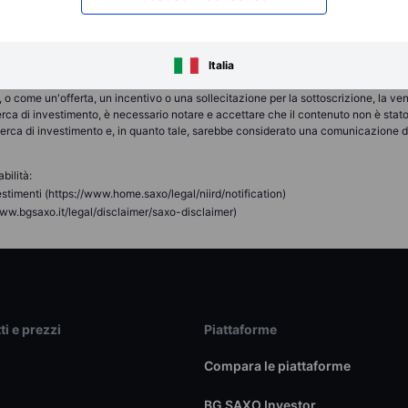
no essere conformi alla propria decisione autonoma e informata. Pertanto, nessuna
di qualsiasi decisione di investimento presa sulla base delle informazioni disponi
fettuate sono considerati destinati ad essere impartiti o effettuati per conto del
Italia
a quale il cliente ha aperto e mantiene il proprio conto di trading. Saxo News & Re
cale o di trading o consulenza di qualsiasi tipo offerta, raccomandata o approva
o come un'offerta, un incentivo o una sollecitazione per la sottoscrizione, la vend
erca di investimento, è necessario notare e accettare che il contenuto non è stat
icerca di investimento e, in quanto tale, sarebbe considerato una comunicazione di 
bilità:
stimenti (https://www.home.saxo/legal/niird/notification)
ww.bgsaxo.it/legal/disclaimer/saxo-disclaimer)
ti e prezzi
Piattaforme
Compara le piattaforme
BG SAXO Investor