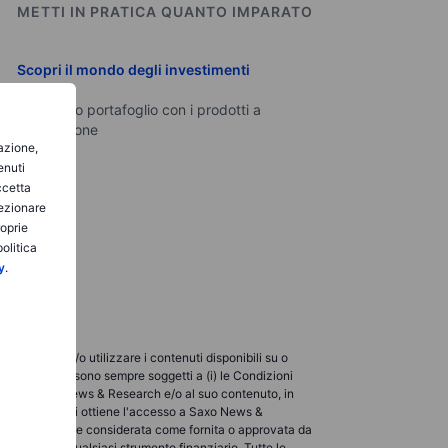
METTI IN PRATICA QUANTO IMPARATO
Scopri il mondo degli investimenti
Crea il tuo portafoglio con i prodotti a
disposizione
gazione,
enuti
ccetta
lezionare
roprie
olitica
y
.
ualizzare e/o utilizzare i contenuti disponibili su o
so e utilizzo sono sempre soggetti a (i) le Condizioni
licabili a Saxo News & Research e/o al suo contenuto, in
verso i quali si ottiene l'accesso a Saxo News &
rnita o ad essere considerata come fornita o approvata da
acquistare qualsiasi strumento finanziario. Tutte le