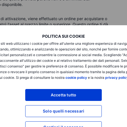
disponibile.
i attivazione, viene effettuato un ordine per acquistare o
o) l'asset al prezzo limite o superiore. Questo ordine ti dà
i/vendi perché l'ordine viene eseguito solo se il limite viene
 al di sopra del limite per la vendita o al di sotto del limite
POLITICA SUI COOKIE
olo qui è che l'ordine non venga eseguito rapidamente o non
i siti web utilizzano i cookie per offrire all'utente una migliore esperienza di navi
raggiunto.
itando, ottimizzando e analizzando le operazioni del sito, nonché per fornire cont
icitari personalizzati e consentire la connessione ai social media. Scegliendo "A
i acconsente all'utilizzo dei cookie e al relativo trattamento dei dati personali. Se
o di attivazione, viene effettuato un ordine di
isci consenso" per gestire le preferenze di consenso. È possibile modificare le p
su un livello variabile. Ciò significa che l'ordine non viene
enze o revocare il proprio consenso in qualsiasi momento tramite la pagina della p
sso. Invece, il prezzo di esecuzione si muoverà in linea con le
ui cookie. Si prega di consultare la nostra
cookie policy
e la nostra
privacy polic
re un trailing stop come importo in contanti o come
corrente.
Accetta tutto
ostare un trailing stop al di sotto del prezzo di mercato
e tu abbia aperto una posizione a 50$ con un trailing stop
quando il titolo scende di 5$ al di sotto dell'attuale valore di
Solo quelli necessari
e 45$. Il prezzo dell'asset sale a 60$, il che significa che il
55$ perché è 5$ al di sotto del prezzo di mercato.