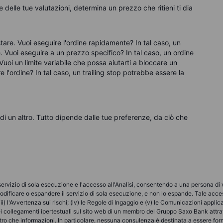
e delle tue valutazioni, determina un prezzo che ritieni ti dia
stare. Vuoi eseguire l'ordine rapidamente? In tal caso, un
. Vuoi eseguire a un prezzo specifico? In tal caso, un ordine
Vuoi un limite variabile che possa aiutarti a bloccare un
 l'ordine? In tal caso, un trailing stop potrebbe essere la
di un altro. Tutto dipende dalle tue preferenze, da ciò che
vizio di sola esecuzione e l'accesso all'Analisi, consentendo a una persona di vis
odificare o espandere il servizio di sola esecuzione, e non lo espande. Tale acces
iii) l'Avvertenza sui rischi; (iv) le Regole di Ingaggio e (v) le Comunicazioni app
ei collegamenti ipertestuali sul sito web di un membro del Gruppo Saxo Bank attra
ltro che informazioni. In particolare, nessuna consulenza è destinata a essere fo