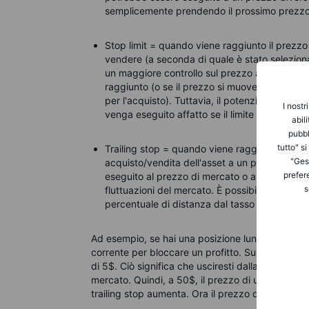
semplicemente prendendo il prossimo prezzo 
Stop limit =
quando viene raggiunto il prezzo d
vendere (a seconda di quale è stato selezionat
un maggiore controllo sul prezzo a cui acquist
raggiunto (o se il prezzo si muove a tuo favore:
per l'acquisto). Tuttavia, il potenziale peric
I nostr
venga eseguito affatto se il limite non viene 
abil
pubbl
tutto" s
Trailing stop =
quando viene raggiunto il prezz
"Gest
acquisto/vendita dell'asset a un prezzo basato 
prefer
eseguito al prezzo di mercato o a un limite fi
s
fluttuazioni del mercato. È possibile imposta
percentuale di distanza dal tasso di mercato 
Ad esempio, se hai una posizione lunga, puoi imp
corrente per bloccare un
profitto
. Supponiamo ch
di 5$. Ciò significa che usciresti dalla posizione 
mercato. Quindi, a 50$, il prezzo di uscita sarebb
trailing stop aumenta. Ora il prezzo di uscita è 