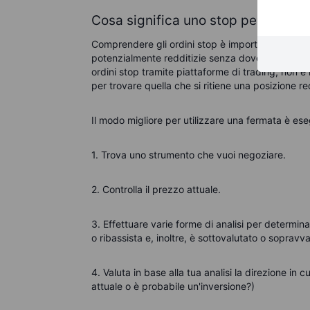
Cosa significa uno stop per i trader 
Comprendere gli ordini stop è importante per i t
potenzialmente redditizie senza dover monitorar
ordini stop tramite piattaforme di trading, non è
per trovare quella che si ritiene una posizione red
Il modo migliore per utilizzare una fermata è ese
1. Trova uno strumento che vuoi negoziare.
2. Controlla il prezzo attuale.
3. Effettuare varie forme di analisi per determi
o ribassista
e, inoltre, è sottovalutato o
sopravval
4. Valuta in base alla tua analisi la direzione in 
attuale o è probabile un'inversione?)