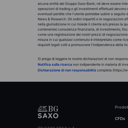
alcuna entità del Gruppo Saxo Bank; né deve essere interp
operazioni di trading o gli investimenti effettuati devo
eventuali perdite che l'utente potrebbe subire a seguito 
News & Research. Gli ordini impartiti e le negoziazioni ef
nella giurisdizione in cui risiede il cliente e/o presso l
contenente) consulenza finanziaria, di investimento, fis
come una registrazione dei nostri prezzi di negoziazione, 
misura in cui qualsiasi contenuto è interpretato come ric
requisiti legali volti a promuovere l'indipendenza della r
Si prega di leggere le nostre dichiarazioni di non responsa
Notifica sulla ricerca
non indipendente in materia di inve
Dichiarazione di non responsabilità
completa (https://w
Prodot
CFDs