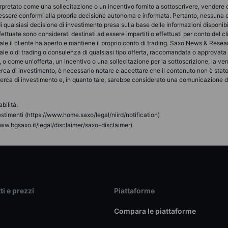
retato come una sollecitazione o un incentivo fornito a sottoscrivere, vendere o 
no essere conformi alla propria decisione autonoma e informata. Pertanto, nessuna
di qualsiasi decisione di investimento presa sulla base delle informazioni disponi
fettuate sono considerati destinati ad essere impartiti o effettuati per conto del
a quale il cliente ha aperto e mantiene il proprio conto di trading. Saxo News & Re
cale o di trading o consulenza di qualsiasi tipo offerta, raccomandata o approva
o come un'offerta, un incentivo o una sollecitazione per la sottoscrizione, la vend
erca di investimento, è necessario notare e accettare che il contenuto non è stat
icerca di investimento e, in quanto tale, sarebbe considerato una comunicazione di 
bilità:
stimenti (https://www.home.saxo/legal/niird/notification)
ww.bgsaxo.it/legal/disclaimer/saxo-disclaimer)
ti e prezzi
Piattaforme
Compara le piattaforme