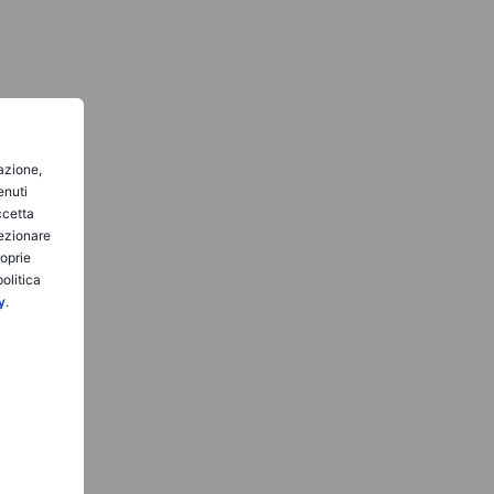
gazione,
enuti
ccetta
lezionare
roprie
olitica
y
.