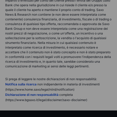
impartiti o effettuati per conto del cliente presso l'entità del Gruppo Saxo
Bank che opera nella giurisdizione in cui risiede il cliente e/o presso la
quale il cliente ha aperto e mantiene il proprio conto di trading. Saxo
News & Research non contiene (e non deve essere interpretata come
contenente) consulenza finanziaria, di investimento, fiscale o di trading o
consulenza di qualsiasi tipo offerta, raccomandata o approvata da Saxo
Bank Group e non deve essere interpretata come una registrazione dei
nostri prezzi di negoziazione, o come un'offerta, un incentivo o una
sollecitazione per la sottoscrizione, la vendita o l'acquisto di qualsiasi
strumento finanziario. Nella misura in cui qualsiasi contenuto è
interpretato come ricerca di investimento, è necessario notare e
accettare che il contenuto non è stato concepito e non è stato preparato
in conformità con i requisiti legali volti a promuovere l'indipendenza della
ricerca di investimento e, in quanto tale, sarebbe considerato una
comunicazione di marketing ai sensi delle leggi pertinenti.
Si prega di leggere le nostre dichiarazioni di non responsabilità:
Notifica sulla ricerca
non indipendente in materia di investimenti
(https://www.home.saxo/legal/niird/notification)
Dichiarazione di non responsabilità
completa
(https://www.bgsaxo.it/legal/disclaimer/saxo-disclaimer)