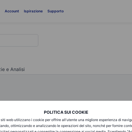
i
Account
Ispirazione
Supporto
ie e Analisi
POLITICA SUI COOKIE
i siti web utilizzano i cookie per offrire all'utente una migliore esperienza di navi
itando, ottimizzando e analizzando le operazioni del sito, nonché per fornire cont
ti e prezzi
Piattaforme
icitari personalizzati e consentire la connessione ai social media. Scegliendo "A