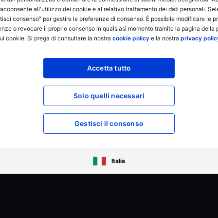
i acconsente all'utilizzo dei cookie e al relativo trattamento dei dati personali. Se
Compara le piattaforme
isci consenso" per gestire le preferenze di consenso. È possibile modificare le p
enze o revocare il proprio consenso in qualsiasi momento tramite la pagina della p
BG SAXO Investor
ui cookie. Si prega di consultare la nostra
cookie policy
e la nostra
privacy polic
dities
BG SAXO Trader
Accetta tutto
ni
Supporto
Solo quelli necessari
Servizio Clienti
azioni
Attiva i servizi BG SAXO
Gestisci il consenso
e Commissioni
Italia