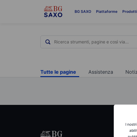
BG SAXO
Piattaforme
Prodott
Tutte le pagine
Assistenza
Notiz
I nostr
abil
Prodot
pubbl