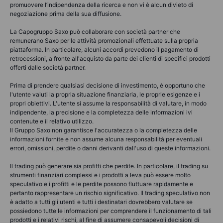
promuovere l’indipendenza della ricerca e non vi è alcun divieto di
negoziazione prima della sua diffusione.
La Capogruppo Saxo può collaborare con società partner che
remunerano Saxo per le attività promozionali effettuate sulla propria
piattaforma. In particolare, alcuni accordi prevedono il pagamento di
retrocessioni, a fronte all'acquisto da parte dei clienti di specifici prodotti
offerti dalle società partner.
Prima di prendere qualsiasi decisione di investimento, è opportuno che
l'utente valuti la propria situazione finanziaria, le proprie esigenze e i
propri obiettivi. L'utente si assume la responsabilità di valutare, in modo
indipendente, la precisione e la completezza delle informazioni ivi
contenute e il relativo utilizzo.
Il Gruppo Saxo non garantisce l'accuratezza o la completezza delle
informazioni fornite e non assume alcuna responsabilità per eventuali
errori, omissioni, perdite o danni derivanti dall'uso di queste informazioni.
Il trading può generare sia profitti che perdite. In particolare, il trading su
strumenti finanziari complessi e i prodotti a leva può essere molto
speculativo e i profitti e le perdite possono fluttuare rapidamente e
pertanto rappresentare un rischio significativo. Il trading speculativo non
è adatto a tutti gli utenti e tutti i destinatari dovrebbero valutare se
possiedono tutte le informazioni per comprendere il funzionamento di tali
prodotti e i relativi rischi, al fine di assumere consapevoli decisioni di