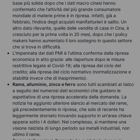
base più solida dopo che i dati macro cinesi hanno
confermato che l'attività del più grande consumatore
mondiale di materie prime è in ripresa. Infatti, già a
febbraio, l'indice degli acquisti manifatturieri è salito. Un
altro dato rilevante, quelle delle vendite di case in Cina, è
cresciuto per la prima volta in 20 mesi, dopo che i policy
makers hanno aumentato il loro sostegno in questo settore
che si trova in difficoltà.
L'impennata dei dati PMI è l'ultima conferma della ripresa
economica in atto grazie: alle riaperture dopo le misure
restrittive legate al Covid-19; alla ripresa del ciclo del
credito; alla ripresa del ciclo normativo (normalizzazione e
stabilità invece che di inasprimento).
Rame, alluminio, zinco e ferro
sono tutti scambiati al rialzo
a seguito dei numerosi dati economici che guidano le
aspettative di una ripresa accelerata della domanda. La
notizia ha aggiunto ulteriore slancio al mercato del rame,
già precedentemente in ripresa, che solo di recente ha
leggermente stornato trovando supporto in un'area chiave
appena sotto i 4 dollari. Nel complesso, si mantiene una
visione rialzista di lungo periodo sui metalli industriali, non
ultimo il rame.