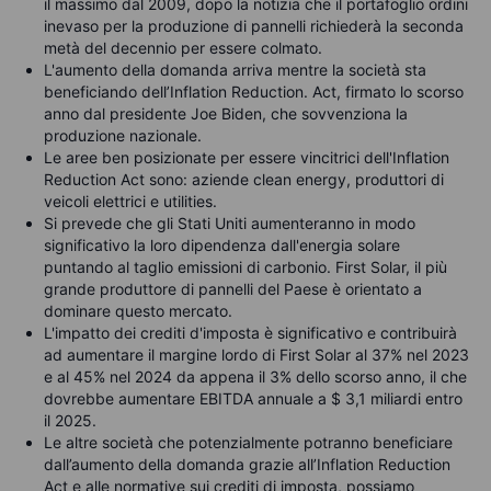
il massimo dal 2009, dopo la notizia che il portafoglio ordini
inevaso per la produzione di pannelli richiederà la seconda
metà del decennio per essere colmato.
L'aumento della domanda arriva mentre la società sta
beneficiando dell’Inflation Reduction.
Act, firmato lo scorso
anno dal presidente Joe Biden, che sovvenziona la
produzione nazionale.
Le aree ben posizionate per essere vincitrici dell'Inflation
Reduction Act sono: aziende clean energy, produttori di
veicoli elettrici e utilities.
Si prevede che gli Stati Uniti aumenteranno in modo
significativo la loro dipendenza dall'energia solare
puntando al taglio emissioni di carbonio. First Solar, il più
grande produttore di pannelli del Paese è orientato a
dominare questo mercato.
L'impatto dei crediti d'imposta è significativo e contribuirà
ad aumentare il margine lordo di First Solar al 37% nel 2023
e al 45% nel 2024 da appena il 3% dello scorso anno, il che
dovrebbe aumentare EBITDA annuale a $ 3,1 miliardi entro
il 2025.
Le altre società che potenzialmente potranno beneficiare
dall’aumento della domanda grazie all’Inflation Reduction
Act e alle normative sui crediti di imposta, possiamo