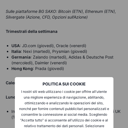
Sulle piattaforme BG SAXO:
Bitcoin (ETN), Ethereum (ETN),
Silvergate (Azione, CFD, Opzioni sull’Azione)
Trimestrali della settimana
USA
: JD.com (giovedì), Oracle (venerdì)
Italia
: Nexi (martedì), Prysmian (giovedì)
Germania
: Zalando (martedì), Adidas & Deutsche Post
(mercoledì), Daimler (venerdì)
Hong Kong
: Prada (giovedì)
Calendario Macroeconomico BG SAXO
POLITICA SUI COOKIE
I nostri siti web utilizzano i cookie per offrire all'utente
Lunedì 6 marzo 2023
una migliore esperienza di navigazione, abilitando,
ottimizzando e analizzando le operazioni del sito,
nonché per fornire contenuti pubblicitari personalizzati e
Indice dei direttori degli acquisti del settore costruzioni UK
consentire la connessione ai social media. Scegliendo
(10:00)
"Accetta tutto" si acconsente all'utilizzo dei cookie e al
relativo trattamento dei dati personali. Selezionare