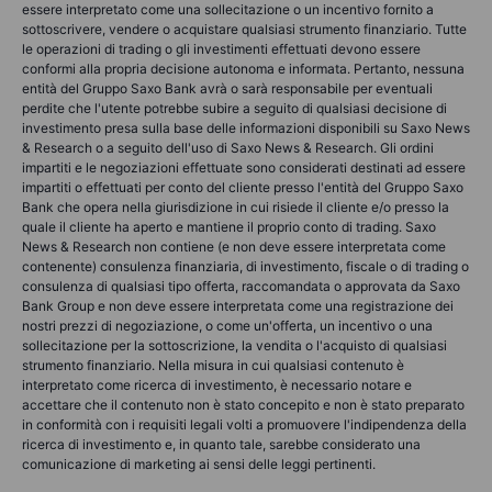
essere interpretato come una sollecitazione o un incentivo fornito a
sottoscrivere, vendere o acquistare qualsiasi strumento finanziario. Tutte
le operazioni di trading o gli investimenti effettuati devono essere
conformi alla propria decisione autonoma e informata. Pertanto, nessuna
entità del Gruppo Saxo Bank avrà o sarà responsabile per eventuali
perdite che l'utente potrebbe subire a seguito di qualsiasi decisione di
investimento presa sulla base delle informazioni disponibili su Saxo News
& Research o a seguito dell'uso di Saxo News & Research. Gli ordini
impartiti e le negoziazioni effettuate sono considerati destinati ad essere
impartiti o effettuati per conto del cliente presso l'entità del Gruppo Saxo
Bank che opera nella giurisdizione in cui risiede il cliente e/o presso la
quale il cliente ha aperto e mantiene il proprio conto di trading. Saxo
News & Research non contiene (e non deve essere interpretata come
contenente) consulenza finanziaria, di investimento, fiscale o di trading o
consulenza di qualsiasi tipo offerta, raccomandata o approvata da Saxo
Bank Group e non deve essere interpretata come una registrazione dei
nostri prezzi di negoziazione, o come un'offerta, un incentivo o una
sollecitazione per la sottoscrizione, la vendita o l'acquisto di qualsiasi
strumento finanziario. Nella misura in cui qualsiasi contenuto è
interpretato come ricerca di investimento, è necessario notare e
accettare che il contenuto non è stato concepito e non è stato preparato
in conformità con i requisiti legali volti a promuovere l'indipendenza della
ricerca di investimento e, in quanto tale, sarebbe considerato una
comunicazione di marketing ai sensi delle leggi pertinenti.