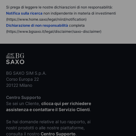
Si prega di leggere le nostre dichiarazioni di non responsabilità:
Notifica sulla ricerca
non indipendente in materia di investimenti
(https://www.home.saxo/legal/niird/notification)
Dichiarazione di non responsabilità
completa
(https://www.bgsaxo.it/legal/disclaimer/saxo-disclaimer)
BG SAXO SIM S.p.A.
Corso Europa 22
20122 Milano
Centro Supporto
Se sei un Cliente,
clicca qui per richiedere
assistenza e contattare il Servizio Clienti
.
Se hai domande relative al tuo rapporto, ai
nostri prodotti o alle nostre piattaforme,
consulta il nostro
Centro Supporto
.