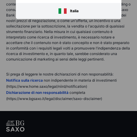
contenente) consulenza finanziaria, di investimento, fiscale o di trading o
consulenza di qualsiasi tipo offerta, raccomandata o approvata da Saxo
Italia
Bank Group e non deve essere interpretata come una registrazione dei
nostri prezzi di negoziazione, o come un'offerta, un incentivo o una
sollecitazione per la sottoscrizione, la vendita o l'acquisto di qualsiasi
strumento finanziario. Nella misura in cui qualsiasi contenuto è
interpretato come ricerca di investimento, è necessario notare e
accettare che il contenuto non è stato concepito e non è stato preparato
in conformità con i requisiti legali volti a promuovere l'indipendenza della
ricerca di investimento e, in quanto tale, sarebbe considerato una
comunicazione di marketing ai sensi delle leggi pertinenti.
Si prega di leggere le nostre dichiarazioni di non responsabilità:
Notifica sulla ricerca
non indipendente in materia di investimenti
(https://www.home.saxo/legal/niird/notification)
Dichiarazione di non responsabilità
completa
(https://www.bgsaxo.it/legal/disclaimer/saxo-disclaimer)