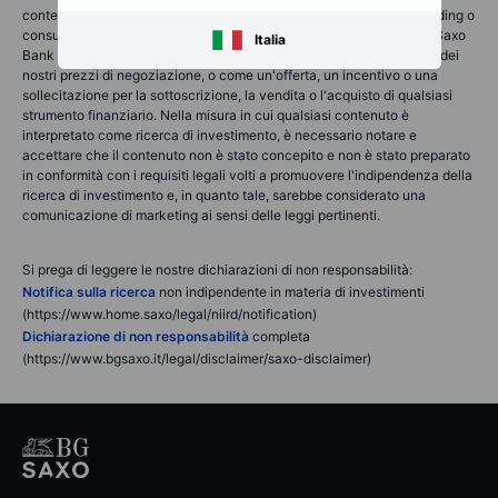
contenente) consulenza finanziaria, di investimento, fiscale o di trading o
consulenza di qualsiasi tipo offerta, raccomandata o approvata da Saxo
Italia
Bank Group e non deve essere interpretata come una registrazione dei
nostri prezzi di negoziazione, o come un'offerta, un incentivo o una
sollecitazione per la sottoscrizione, la vendita o l'acquisto di qualsiasi
strumento finanziario. Nella misura in cui qualsiasi contenuto è
interpretato come ricerca di investimento, è necessario notare e
accettare che il contenuto non è stato concepito e non è stato preparato
in conformità con i requisiti legali volti a promuovere l'indipendenza della
ricerca di investimento e, in quanto tale, sarebbe considerato una
comunicazione di marketing ai sensi delle leggi pertinenti.
Si prega di leggere le nostre dichiarazioni di non responsabilità:
Notifica sulla ricerca
non indipendente in materia di investimenti
(https://www.home.saxo/legal/niird/notification)
Dichiarazione di non responsabilità
completa
(https://www.bgsaxo.it/legal/disclaimer/saxo-disclaimer)