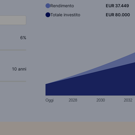
Rendimento
EUR 37.449
Totale investito
EUR 80.000
Chart
Chart with 2 data series.
6
%
The chart has 1 X axis displaying categories.
The chart has 1 Y axis displaying values. Data
10
anni
Oggi
2028
2030
2032
End of interactive chart.