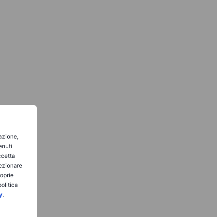
gazione,
enuti
ccetta
lezionare
roprie
olitica
y
.