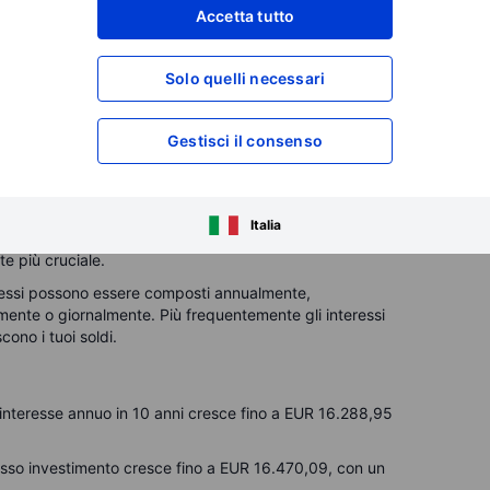
Accetta tutto
esse composto?
Solo quelli necessari
tempo, la frequenza e il tasso di rendimento per
di un risparmio. La sua efficacia dipende dalla frequenza
to a lungo si permette all'investimento di crescere.
Gestisci il consenso
l'interesse composto:
nvestito, più pronunciato sarà l'effetto dell'interesse
Italia
e può crescere in modo significativo nel corso dei
e più cruciale.
ressi possono essere composti annualmente,
ente o giornalmente. Più frequentemente gli interessi
ono i tuoi soldi.
interesse annuo in 10 anni cresce fino a EUR 16.288,95
tesso investimento cresce fino a EUR 16.470,09, con un