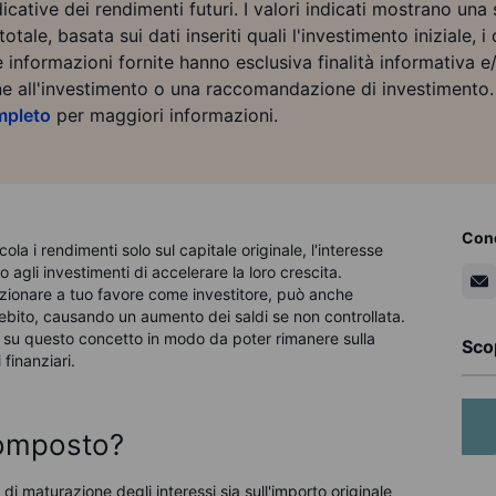
icative dei rendimenti futuri. I valori indicati mostrano una
tale, basata sui dati inseriti quali l'investimento iniziale, 
e informazioni fornite hanno esclusiva finalità informativa 
one all'investimento o una raccomandazione di investimento. 
ompleto
per maggiori informazioni.
Cond
ola i rendimenti solo sul capitale originale, l'interesse
gli investimenti di accelerare la loro crescita.
nzionare a tuo favore come investitore, può anche
debito, causando un aumento dei saldi se non controllata.
le su questo concetto in modo da poter rimanere sulla
Scop
finanziari.
composto?
di maturazione degli interessi sia sull'importo originale