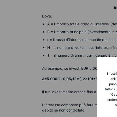
A
Dove:
A = l'importo totale dopo gli interessi (d
P = l'importo principale (investimento iniz
r = il tasso d'interesse annuo (in decimal
N = il numero di volte in cui l'interesse 
T = il numero di anni in cui il denaro è inv
Ad esempio, se investi
EUR
5,000 a un tass
I nostr
A=5.000(1+0,05/12)ᶺ(12×10)=5.000(1.00
abil
pubbl
tutto" s
Il tuo investimento cresce fino a circa
EUR
8
"Gest
prefer
L'interesse composto può fare miracoli per i
s
debito se non controllato.