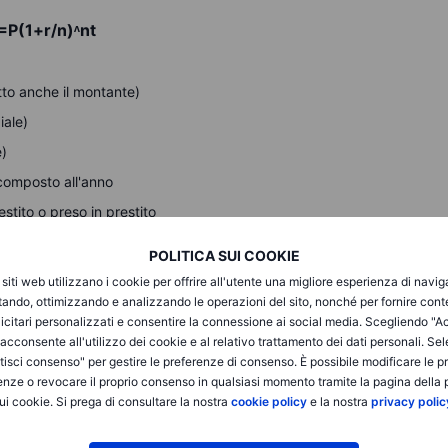
=P(1+r/n)ᶺnt
etto anche il montante)
iale)
e)
è composto all'anno
estito o preso in prestito
POLITICA SUI COOKIE
o annuo del 5% composto mensilmente per 10 anni:
i siti web utilizzano i cookie per offrire all'utente una migliore esperienza di navi
417)ᶺ120≈8.235,05
itando, ottimizzando e analizzando le operazioni del sito, nonché per fornire cont
icitari personalizzati e consentire la connessione ai social media. Scegliendo "A
i acconsente all'utilizzo dei cookie e al relativo trattamento dei dati personali. Se
.235, con
EUR
3.235 guadagnati in interessi.
isci consenso" per gestire le preferenze di consenso. È possibile modificare le p
enze o revocare il proprio consenso in qualsiasi momento tramite la pagina della p
 tuoi risparmi e investimenti, ma può anche aumentare il
ui cookie. Si prega di consultare la nostra
cookie policy
e la nostra
privacy polic