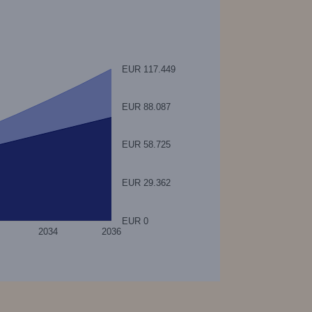
EUR 117.449
EUR 88.087
 ranges from 20000 to 117449.
EUR 58.725
EUR 29.362
EUR 0
2034
2036