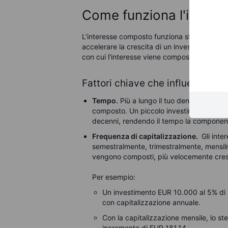
Come funziona l'inter
L'interesse composto funziona sfruttando il 
accelerare la crescita di un investimento o 
con cui l'interesse viene composto e da quan
Fattori chiave che influenzano 
Tempo.
Più a lungo il tuo denaro rimane i
composto. Un piccolo investimento inizial
decenni, rendendo il tempo la component
Frequenza di capitalizzazione.
Gli inte
semestralmente, trimestralmente, mensilm
vengono composti, più velocemente cresc
Per esempio:
Un investimento EUR 10.000 al 5% di 
con capitalizzazione annuale.
Con la capitalizzazione mensile, lo s
incremento di EUR 181,14.