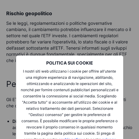
Rischio geopolitico
Se le leggi, regolamentazioni o politiche governative
cambiano, il cambiamento potrebbe influenzare il mercato o il
settore nel quale l’ETF investe. I cambiamenti regolatori
potrebbero far variare l’operatività, lo stato fiscale o il valore
dell’asset sottostante all’ETF. Tenersi informati sugli sviluppi
normativi è dunque fondamentale, specialmente per gli ETF
che investono in mercati emergenti o settori specializzati.
POLITICA SUI COOKIE
I nostri siti web utilizzano i cookie per offrire all'utente
una migliore esperienza di navigazione, abilitando,
Perché investire in ETF?
ottimizzando e analizzando le operazioni del sito,
nonché per fornire contenuti pubblicitari personalizzati e
consentire la connessione ai social media. Scegliendo
Gli ETF sono uno degli strumenti preferiti sia dai principianti
"Accetta tutto" si acconsente all'utilizzo dei cookie e al
che dai trader più esperti. Ecco alcuni dei motivi:
relativo trattamento dei dati personali. Selezionare
"Gestisci consenso" per gestire le preferenze di
consenso. È possibile modificare le proprie preferenze o
Diversificazione.
Acquistando un ETF, l’investitore
revocare il proprio consenso in qualsiasi momento
acquista un’esposizione a diversi asset, che riduce il rischio
tramite la pagina della politica sui cookie. Si prega di
legato al singolo investimento.