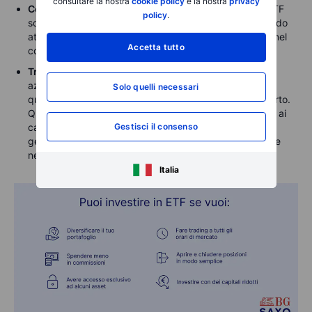
consultare la nostra
cookie policy
e la nostra
privacy
Commissioni annuali ridotte.
Dato che i costi degli ETF
policy
.
sono solitamente inferiori a quelli dei fondi gestiti in modo
attivo, i risparmi contribuiscono alla crescita del saldo nel
Accetta tutto
corso del tempo.
Trading flessibile.
Gli ETF vengono scambiati come le
azioni: gli investitori possono acquistarli o venderli in
Solo quelli necessari
qualsiasi momento a condizione che il mercato sia aperto.
Questo li rende un’ottima opzione per chi vuole reagire ai
Gestisci il consenso
cambiamenti dei mercati o avere la flessibilità di poter
gestire i propri investimenti in vari modi a seconda delle
necessità.
Italia