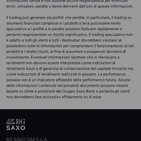
informazioni fornite e non assume alcuna responsabilità per eventuali
errori, omissioni, perdite o danni derivanti dall'uso di queste informazioni.
Il trading può generare sia profitti che perdite. In particolare, il trading su
strumenti finanziari complessi e i prodotti a leva può essere molto
speculativo e i profitti e le perdite possono fluttuare rapidamente e
pertanto rappresentare un rischio significativo. Il trading speculativo non
è adatto a tutti gli utenti e tutti i destinatari dovrebbero valutare se
possiedono tutte le informazioni per comprendere il funzionamento di tali
prodotti e i relativi rischi, al fine di assumere consapevoli decisioni di
investimento. Eventuali informazioni riportate che si riferiscano a
rendimenti non devono essere interpretate come indicazioni di
rendimenti futuri o di garanzia di conservazione del capitale investito ma
come indicazioni di rendimenti realizzati in passato. La performance
passata non è un indicatore affidabile della performance futura. Alcune
delle informazioni contenute nel presente documento possono essere
basate su stime e proiezioni del Gruppo Saxo Bank e pertanto gli utenti
non dovrebbero fare eccessivo affidamento su di esse.
BG SAXO SIM S.p.A.