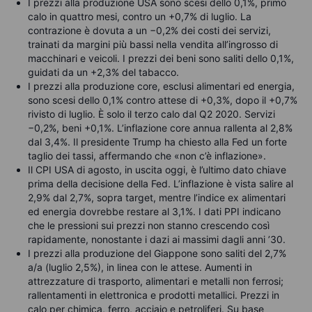
I prezzi alla produzione USA sono scesi dello 0,1%, primo
calo in quattro mesi, contro un +0,7% di luglio. La
contrazione è dovuta a un −0,2% dei costi dei servizi,
trainati da margini più bassi nella vendita all’ingrosso di
macchinari e veicoli. I prezzi dei beni sono saliti dello 0,1%,
guidati da un +2,3% del tabacco.
I prezzi alla produzione core, esclusi alimentari ed energia,
sono scesi dello 0,1% contro attese di +0,3%, dopo il +0,7%
rivisto di luglio. È solo il terzo calo dal Q2 2020. Servizi
−0,2%, beni +0,1%. L’inflazione core annua rallenta al 2,8%
dal 3,4%. Il presidente Trump ha chiesto alla Fed un forte
taglio dei tassi, affermando che «non c’è inflazione».
Il CPI USA di agosto, in uscita oggi, è l’ultimo dato chiave
prima della decisione della Fed. L’inflazione è vista salire al
2,9% dal 2,7%, sopra target, mentre l’indice ex alimentari
ed energia dovrebbe restare al 3,1%. I dati PPI indicano
che le pressioni sui prezzi non stanno crescendo così
rapidamente, nonostante i dazi ai massimi dagli anni ’30.
I prezzi alla produzione del Giappone sono saliti del 2,7%
a/a (luglio 2,5%), in linea con le attese. Aumenti in
attrezzature di trasporto, alimentari e metalli non ferrosi;
rallentamenti in elettronica e prodotti metallici. Prezzi in
calo per chimica, ferro, acciaio e petroliferi. Su base