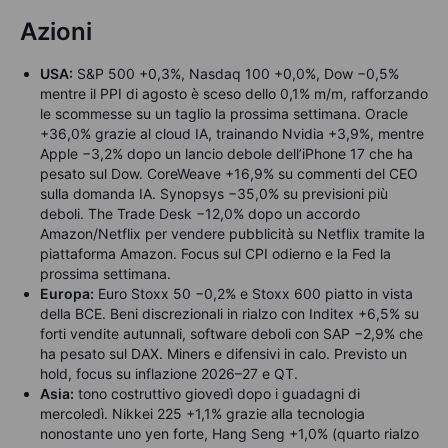
Azioni
USA:
S&P 500 +0,3%, Nasdaq 100 +0,0%, Dow −0,5%
mentre il PPI di agosto è sceso dello 0,1% m/m, rafforzando
le scommesse su un taglio la prossima settimana. Oracle
+36,0% grazie al cloud IA, trainando Nvidia +3,9%, mentre
Apple −3,2% dopo un lancio debole dell’iPhone 17 che ha
pesato sul Dow. CoreWeave +16,9% su commenti del CEO
sulla domanda IA. Synopsys −35,0% su previsioni più
deboli. The Trade Desk −12,0% dopo un accordo
Amazon/Netflix per vendere pubblicità su Netflix tramite la
piattaforma Amazon. Focus sul CPI odierno e la Fed la
prossima settimana.
Europa:
Euro Stoxx 50 −0,2% e Stoxx 600 piatto in vista
della BCE. Beni discrezionali in rialzo con Inditex +6,5% su
forti vendite autunnali, software deboli con SAP −2,9% che
ha pesato sul DAX. Miners e difensivi in calo. Previsto un
hold, focus su inflazione 2026–27 e QT.
Asia:
tono costruttivo giovedì dopo i guadagni di
mercoledì. Nikkei 225 +1,1% grazie alla tecnologia
nonostante uno yen forte, Hang Seng +1,0% (quarto rialzo