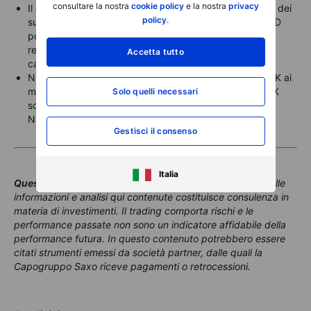
consultare la nostra
cookie policy
e la nostra
privacy
Il dollaro resta stabile, rifiutando di invertire dopo i test dei
policy
.
supporti. EURUSD a 1,1700, USDJPY a 147,50, AUDUSD
poco sopra 0,6600 dopo un tentativo oltre 0,6625
respinto ieri. Il CPI USA di agosto potrebbe essere un
Accetta tutto
catalizzatore chiave.
NOK e SEK restano forti contro un euro debole: EURSEK ai
minimi da giugno (<10,92) prima del rimbalzo, EURNOK
Solo quelli necessari
sotto 11,60. Il mercato resta diviso sulla decisione della
Norges Bank la prossima settimana.
Gestisci il consenso
Italia
Questo contenuto è materiale di marketing
. Nessuna delle
informazioni e analisi qui contenute costituisce consulenza in
materia di investimenti. Il trading comporta rischi e le
performance passate non sono un indicatore affidabile della
performance futura. In questo contenuto potrebbero essere
citati strumenti emessi da società partner, dalle quali la
Capogruppo Saxo riceve pagamenti o retrocessioni.