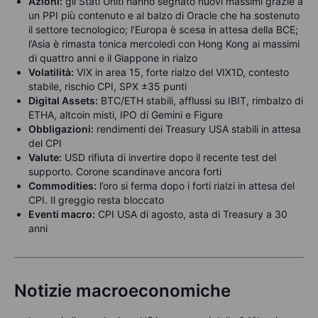
Azioni:
gli Stati Uniti hanno segnato nuovi massimi grazie a
un PPI più contenuto e al balzo di Oracle che ha sostenuto
il settore tecnologico; l’Europa è scesa in attesa della BCE;
l’Asia è rimasta tonica mercoledì con Hong Kong ai massimi
di quattro anni e il Giappone in rialzo
Volatilità:
VIX in area 15, forte rialzo del VIX1D, contesto
stabile, rischio CPI, SPX ±35 punti
Digital Assets:
BTC/ETH stabili, afflussi su IBIT, rimbalzo di
ETHA, altcoin misti, IPO di Gemini e Figure
Obbligazioni:
rendimenti dei Treasury USA stabili in attesa
del CPI
Valute:
USD rifiuta di invertire dopo il recente test del
supporto. Corone scandinave ancora forti
Commodities:
l’oro si ferma dopo i forti rialzi in attesa del
CPI. Il greggio resta bloccato
Eventi macro:
CPI USA di agosto, asta di Treasury a 30
anni
Notizie macroeconomiche