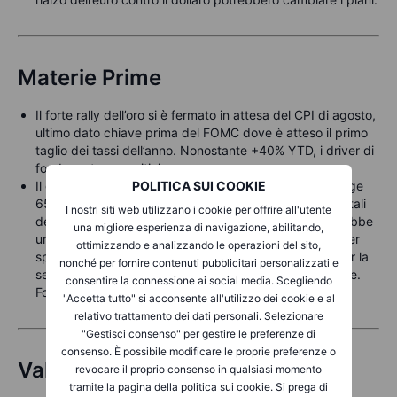
Materie Prime
Il forte rally dell’oro si è fermato in attesa del CPI di agosto,
ultimo dato chiave prima del FOMC dove è atteso il primo
taglio dei tassi dell’anno. Nonostante +40% YTD, i driver di
fondo restano positivi.
Il greggio resta stabile dopo tre giorni di rialzo, nel range
POLITICA SUI COOKIE
65–70 $/Brent. Focus tra rischi geopolitici e fondamentali
I nostri siti web utilizzano i cookie per offrire all'utente
deboli con OPEC+ che aumenta la produzione. Servirebbe
una migliore esperienza di navigazione, abilitando,
una maggiore escalation di sanzioni contro la Russia per
ottimizzando e analizzando le operazioni del sito,
spingere i prezzi più in alto. Scorte USA in aumento per la
nonché per fornire contenuti pubblicitari personalizzati e
seconda settimana con minore domanda delle raffinerie.
consentire la connessione ai social media. Scegliendo
Focus oggi sui rapporti mensili OPEC e AIE.
"Accetta tutto" si acconsente all'utilizzo dei cookie e al
relativo trattamento dei dati personali. Selezionare
"Gestisci consenso" per gestire le preferenze di
consenso. È possibile modificare le proprie preferenze o
Valute
revocare il proprio consenso in qualsiasi momento
tramite la pagina della politica sui cookie. Si prega di