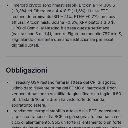
I mercati crypto sono rimasti stabili, Bitcoin a 114.300 $
(+0,3%) ed Ethereum a 4.418 $ (+1,6%). I flussi ETF
restano determinanti: IBIT +2,1%, ETHA +0,7% con nuovi
afflussi. Altcoin misti: Solana −0,8%, XRP piatto a 3,0 $.
L’IPO di Gemini al Nasdaq è attesa questa settimana
(valutazione 3 mld $), mentre Figure ha raccolto 787 mln $,
segnalando crescente domanda istituzionale per asset
digitali quotati.
Obbligazioni
I Treasury USA restano fermi in attesa del CPI di agosto,
ultimo dato rilevante prima del FOMC di mercoledì. Pochi
vedono abbastanza volatilità da giustificare un taglio di 50
pb. L’asta di 10 anni di ieri ha visto forte domanda,
soprattutto estera.
I rendimenti europei stabili in attesa della BCE, nonostante
la politica francese. La BCE ha già segnalato una pausa nel
ciclo di allentamento. Solo un forte rallentamento o un forte
rialzo dell’euro contro il dollaro potrebbero cambiare i piani.