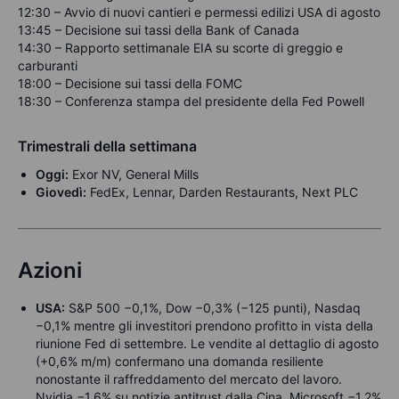
12:30 – Avvio di nuovi cantieri e permessi edilizi USA di agosto
13:45 – Decisione sui tassi della Bank of Canada
14:30 – Rapporto settimanale EIA su scorte di greggio e
carburanti
18:00 – Decisione sui tassi della FOMC
18:30 – Conferenza stampa del presidente della Fed Powell
Trimestrali della settimana
Oggi:
Exor NV, General Mills
Giovedì:
FedEx, Lennar, Darden Restaurants, Next PLC
Azioni
USA:
S&P 500 −0,1%, Dow −0,3% (−125 punti), Nasdaq
−0,1% mentre gli investitori prendono profitto in vista della
riunione Fed di settembre. Le vendite al dettaglio di agosto
(+0,6% m/m) confermano una domanda resiliente
nonostante il raffreddamento del mercato del lavoro.
Nvidia −1,6% su notizie antitrust dalla Cina, Microsoft −1,2%