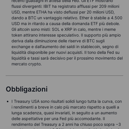
recenti guadagni in attesa della Fed. Gli ETF mostrano
flussi divergenti: IBIT ha registrato afflussi per 209 milioni
USD, mentre ETHA ha visto deflussi per 20 milioni USD,
dando a BTC un vantaggio relativo. Ether è stabile a 4.500
USD ma in ritardo a causa della domanda ETF più debole.
Gli altcoin sono misti: SOL e XRP in calo, mentre i meme
token attirano interesse speculativo. Il supporto più ampio
deriva dalla diminuzione delle riserve di BTC sugli
exchange e dall’aumento dei saldi in stablecoin, segno di
liquidità disponibile per nuovi acquisti. Il tono della Fed su
liquidità e tassi sarà decisivo per il prossimo movimento del
mercato crypto.
Obbligazioni
I Treasury USA sono risultati solidi lungo tutta la curva, con
i rendimenti a breve in calo più marcato rispetto a quelli a
lunga scadenza, quasi invariati, in seguito a un aumento
delle aspettative per una Fed più accomodante. Il
rendimento del Treasury a 2 anni ha chiuso poco sopra −3