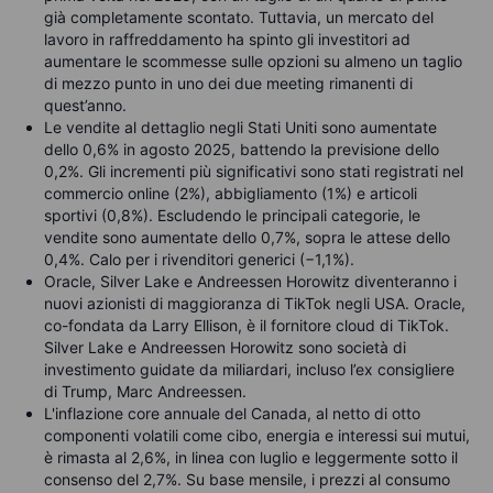
già completamente scontato. Tuttavia, un mercato del
lavoro in raffreddamento ha spinto gli investitori ad
aumentare le scommesse sulle opzioni su almeno un taglio
di mezzo punto in uno dei due meeting rimanenti di
quest’anno.
Le vendite al dettaglio negli Stati Uniti sono aumentate
dello 0,6% in agosto 2025, battendo la previsione dello
0,2%. Gli incrementi più significativi sono stati registrati nel
commercio online (2%), abbigliamento (1%) e articoli
sportivi (0,8%). Escludendo le principali categorie, le
vendite sono aumentate dello 0,7%, sopra le attese dello
0,4%. Calo per i rivenditori generici (−1,1%).
Oracle, Silver Lake e Andreessen Horowitz diventeranno i
nuovi azionisti di maggioranza di TikTok negli USA. Oracle,
co-fondata da Larry Ellison, è il fornitore cloud di TikTok.
Silver Lake e Andreessen Horowitz sono società di
investimento guidate da miliardari, incluso l’ex consigliere
di Trump, Marc Andreessen.
L'inflazione core annuale del Canada, al netto di otto
componenti volatili come cibo, energia e interessi sui mutui,
è rimasta al 2,6%, in linea con luglio e leggermente sotto il
consenso del 2,7%. Su base mensile, i prezzi al consumo