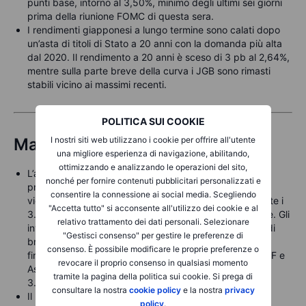
punti base, intorno al 3,50%, minimo degli ultimi sei giorni
prima della riunione FOMC di questa sera.
I rendimenti giapponesi a lungo termine sono calati dopo
un’asta di titoli di Stato a 20 anni con la domanda più alta
dal 2020. Il rendimento a 20 anni è sceso di 3 pb al 2,64%,
mentre sulla parte breve della curva i JGB sono rimasti
stabili vicino ai massimi recenti.
POLITICA SUI COOKIE
Materie prime
I nostri siti web utilizzano i cookie per offrire all'utente
una migliore esperienza di navigazione, abilitando,
ottimizzando e analizzando le operazioni del sito,
L’argento ha registrato prese di profitto in attesa del
nonché per fornire contenuti pubblicitari personalizzati e
previsto taglio dei tassi USA di oggi, mentre l’oro resta
consentire la connessione ai social media. Scegliendo
vicino ai massimi storici dopo aver superato brevemente i
"Accetta tutto" si acconsente all'utilizzo dei cookie e al
3.700 USD martedì, sostenuto da un dollaro più debole. Gli
relativo trattamento dei dati personali. Selezionare
investitori restano tranquilli sul rischio di una reazione di
"Gestisci consenso" per gestire le preferenze di
breve “sell the fact”, con la prospettiva di costi di
consenso. È possibile modificare le proprie preferenze o
finanziamento più bassi e la domanda sostenuta da ETF e
revocare il proprio consenso in qualsiasi momento
Asia a fornire supporto. I livelli chiave sono a 3.545 e
tramite la pagina della politica sui cookie. Si prega di
3.500 USD.
consultare la nostra
cookie policy
e la nostra
privacy
Il Brent mantiene un rialzo di tre giorni su timori legati
policy
.