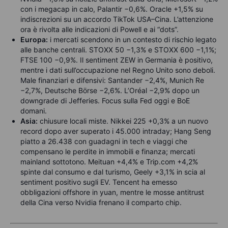
con i megacap in calo, Palantir −0,6%. Oracle +1,5% su
indiscrezioni su un accordo TikTok USA–Cina. L’attenzione
ora è rivolta alle indicazioni di Powell e ai “dots”.
Europa:
i mercati scendono in un contesto di rischio legato
alle banche centrali. STOXX 50 −1,3% e STOXX 600 −1,1%;
FTSE 100 −0,9%. Il sentiment ZEW in Germania è positivo,
mentre i dati sull’occupazione nel Regno Unito sono deboli.
Male finanziari e difensivi: Santander −2,4%, Munich Re
−2,7%, Deutsche Börse −2,6%. L’Oréal −2,9% dopo un
downgrade di Jefferies. Focus sulla Fed oggi e BoE
domani.
Asia:
chiusure locali miste. Nikkei 225 +0,3% a un nuovo
record dopo aver superato i 45.000 intraday; Hang Seng
piatto a 26.438 con guadagni in tech e viaggi che
compensano le perdite in immobili e finanza; mercati
mainland sottotono. Meituan +4,4% e Trip.com +4,2%
spinte dal consumo e dal turismo, Geely +3,1% in scia al
sentiment positivo sugli EV. Tencent ha emesso
obbligazioni offshore in yuan, mentre le mosse antitrust
della Cina verso Nvidia frenano il comparto chip.