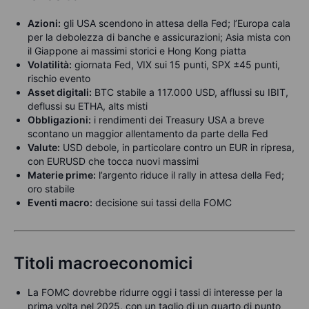
Azioni:
gli USA scendono in attesa della Fed; l’Europa cala
per la debolezza di banche e assicurazioni; Asia mista con
il Giappone ai massimi storici e Hong Kong piatta
Volatilità:
giornata Fed, VIX sui 15 punti, SPX ±45 punti,
rischio evento
Asset digitali:
BTC stabile a 117.000 USD, afflussi su IBIT,
deflussi su ETHA, alts misti
Obbligazioni:
i rendimenti dei Treasury USA a breve
scontano un maggior allentamento da parte della Fed
Valute:
USD debole, in particolare contro un EUR in ripresa,
con EURUSD che tocca nuovi massimi
Materie prime:
l’argento riduce il rally in attesa della Fed;
oro stabile
Eventi macro:
decisione sui tassi della FOMC
Titoli macroeconomici
La FOMC dovrebbe ridurre oggi i tassi di interesse per la
prima volta nel 2025, con un taglio di un quarto di punto