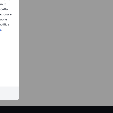
enuti
ccetta
lezionare
roprie
olitica
y
.