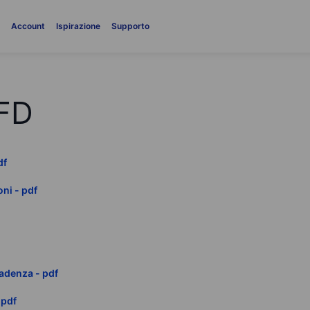
i
Account
Ispirazione
Supporto
FD
df
ni - pdf
cadenza - pdf
 pdf