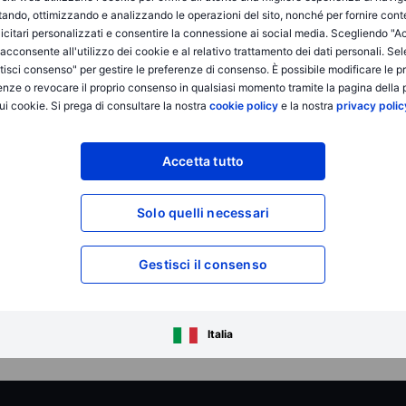
itando, ottimizzando e analizzando le operazioni del sito, nonché per fornire cont
icitari personalizzati e consentire la connessione ai social media. Scegliendo "A
i acconsente all'utilizzo dei cookie e al relativo trattamento dei dati personali. Se
isci consenso" per gestire le preferenze di consenso. È possibile modificare le p
enze o revocare il proprio consenso in qualsiasi momento tramite la pagina della p
ui cookie. Si prega di consultare la nostra
cookie policy
e la nostra
privacy polic
Accetta tutto
Solo quelli necessari
Gestisci il consenso
Italia