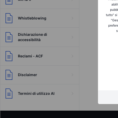
abil
pubbl
tutto" s
Whistleblowing
"Gest
ni legali
prefer
s
Dichiarazione di
accessibilità
Reclami - ACF
Disclaimer
Termini di utilizzo AI