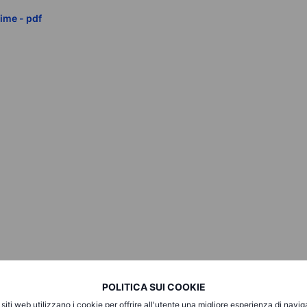
ime - pdf
POLITICA SUI COOKIE
i siti web utilizzano i cookie per offrire all'utente una migliore esperienza di navi