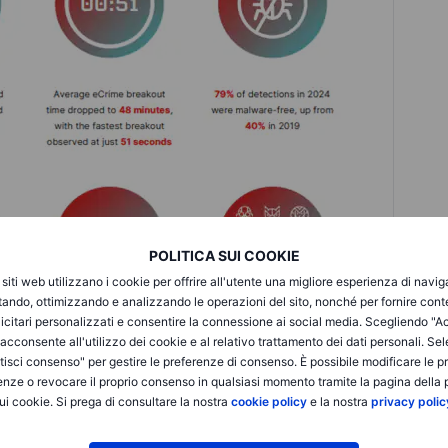
POLITICA SUI COOKIE
i siti web utilizzano i cookie per offrire all'utente una migliore esperienza di navi
itando, ottimizzando e analizzando le operazioni del sito, nonché per fornire cont
icitari personalizzati e consentire la connessione ai social media. Scegliendo "A
i acconsente all'utilizzo dei cookie e al relativo trattamento dei dati personali. Se
isci consenso" per gestire le preferenze di consenso. È possibile modificare le p
enze o revocare il proprio consenso in qualsiasi momento tramite la pagina della p
ui cookie. Si prega di consultare la nostra
cookie policy
e la nostra
privacy polic