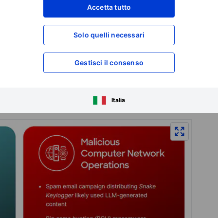
Accetta tutto
a diffusione dell'AI tra vari gruppi hacker.
Solo quelli necessari
 di come i gruppi abbiano utilizzato l'AI per eseguire
s Chollima ha utilizzato l'AI per creare falsi profili e
Gestisci il consenso
ltro esempio, secondo CrowdStrike, è costituito dai gruppi
delli di linguaggio AI per diffondere disinformazione sui
Italia