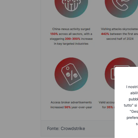
I nostr
abil
pubbl
tutto" s
"Gest
prefer
s
Fonte: Crowdstrike