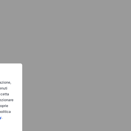
gazione,
enuti
ccetta
lezionare
roprie
olitica
y
.