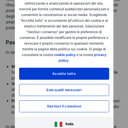
ottimizzando e analizzando le operazioni del sito,
rifocalizzare la narrativa sull'innovazione e sul potenziale dei
nonché per fornire contenuti pubblicitari personalizzati e
prodotti Tesla, fornendo una spinta tempestiva al sentiment
consentire la connessione ai social media. Scegliendo
degli investitori. Tuttavia, qualsiasi intoppo ora sarebbe
"Accetta tutto" si acconsente all'utilizzo dei cookie e al
amplificato da un esame più approfondito, portando
relativo trattamento dei dati personali. Selezionare
potenzialmente a ulteriori turbolenze di mercato.
"Gestisci consenso" per gestire le preferenze di
consenso. È possibile modificare le proprie preferenze o
Passi pratici in mezzo alla volatilità
revocare il proprio consenso in qualsiasi momento
tramite la pagina della politica sui cookie. Si prega di
In termini pratici, in mezzo alla volatilità, è saggio di:
consultare la nostra
cookie policy
e la nostra
privacy
policy
.
Monitorare attentamente gli sviluppi del Senato:
l'evoluzione della legge fiscale ha un impatto diretto sulle
Accetta tutto
prospettive di guadagno di Tesla.
Valutare il lancio del robotaxi di Tesla:
osservare
attentamente i primi segnali operativi di successo o
Solo quelli necessari
difficoltà, dato l'aumento del controllo degli investitori.
Prepararsi a una volatilità continua:
aspettati oscillazioni
Gestisci il consenso
del mercato finché Musk rimarrà pubblicamente coinvolto
in controversie politiche.
Italia
In definitiva, gli investitori devono rimanere agili, informati e