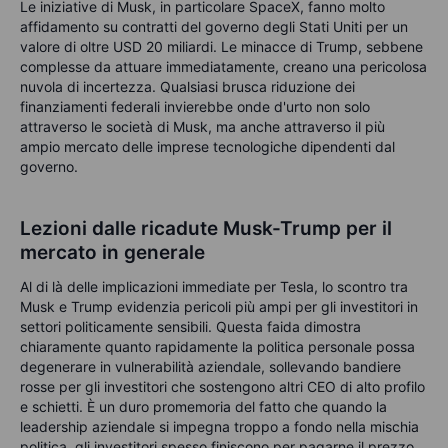
Le iniziative di Musk, in particolare SpaceX, fanno molto
affidamento su contratti del governo degli Stati Uniti per un
valore di oltre USD 20 miliardi. Le minacce di Trump, sebbene
complesse da attuare immediatamente, creano una pericolosa
nuvola di incertezza. Qualsiasi brusca riduzione dei
finanziamenti federali invierebbe onde d'urto non solo
attraverso le società di Musk, ma anche attraverso il più
ampio mercato delle imprese tecnologiche dipendenti dal
governo.
Lezioni dalle ricadute Musk-Trump per il
mercato in generale
Al di là delle implicazioni immediate per Tesla, lo scontro tra
Musk e Trump evidenzia pericoli più ampi per gli investitori in
settori politicamente sensibili. Questa faida dimostra
chiaramente quanto rapidamente la politica personale possa
degenerare in vulnerabilità aziendale, sollevando bandiere
rosse per gli investitori che sostengono altri CEO di alto profilo
e schietti. È un duro promemoria del fatto che quando la
leadership aziendale si impegna troppo a fondo nella mischia
politica, gli investitori spesso finiscono per pagarne il prezzo.