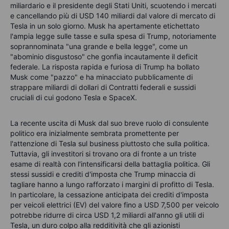
miliardario e il presidente degli Stati Uniti, scuotendo i mercati
e cancellando più di USD 140 miliardi dal valore di mercato di
Tesla in un solo giorno. Musk ha apertamente etichettato
l'ampia legge sulle tasse e sulla spesa di Trump, notoriamente
soprannominata "una grande e bella legge", come un
"abominio disgustoso" che gonfia incautamente il deficit
federale. La risposta rapida e furiosa di Trump ha bollato
Musk come "pazzo" e ha minacciato pubblicamente di
strappare miliardi di dollari di Contratti federali e sussidi
cruciali di cui godono Tesla e SpaceX.
La recente uscita di Musk dal suo breve ruolo di consulente
politico era inizialmente sembrata promettente per
l'attenzione di Tesla sul business piuttosto che sulla politica.
Tuttavia, gli investitori si trovano ora di fronte a un triste
esame di realtà con l'intensificarsi della battaglia politica. Gli
stessi sussidi e crediti d'imposta che Trump minaccia di
tagliare hanno a lungo rafforzato i margini di profitto di Tesla.
In particolare, la cessazione anticipata dei crediti d'imposta
per veicoli elettrici (EV) del valore fino a USD 7,500 per veicolo
potrebbe ridurre di circa USD 1,2 miliardi all'anno gli utili di
Tesla, un duro colpo alla redditività che gli azionisti