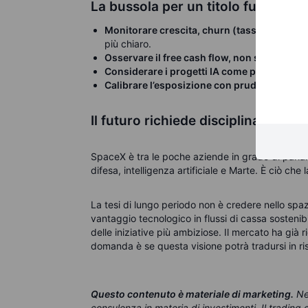
La bussola per un titolo fuori dall’
Monitorare crescita, churn (tasso di abband
più chiaro.
Osservare il free cash flow, non solo i ricavi
Considerare i progetti IA come potenziale, 
Calibrare l’esposizione con prudenza
: tito
Il futuro richiede disciplina
SpaceX è tra le poche aziende in grado di parlare
difesa, intelligenza artificiale e Marte. È ciò c
La tesi di lungo periodo non è credere nello spazi
vantaggio tecnologico in flussi di cassa sostenibi
delle iniziative più ambiziose.
Il mercato ha già r
domanda è se questa visione potrà tradursi in risu
Questo contenuto è materiale di marketing
.
Ne
consulenza in materia di investimenti. Il tradin