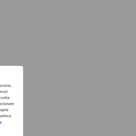
gazione,
enuti
ccetta
lezionare
roprie
olitica
y
.