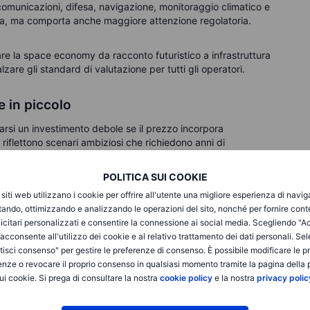
comunicazioni, difesa, navigazione, monitoraggio climatico e
da, ma comporta anche maggiore attenzione regolatoria.
re la space economy da racconto futuristico a infrastruttura
lzare gli standard di valutazione per tutti gli operatori.
e in piccolo
arsi un investimento debole se il prezzo incorpora
 riflettono scenari ambiziosi che richiedono anni di
POLITICA SUI COOKIE
tura IA e progetti di lungo periodo richiedono investimenti
i siti web utilizzano i cookie per offrire all'utente una migliore esperienza di navi
a perdita netta nonostante la crescita dei ricavi: non un
itando, ottimizzando e analizzando le operazioni del sito, nonché per fornire cont
stanza tra crescita e redditività.
icitari personalizzati e consentire la connessione ai social media. Scegliendo "A
i acconsente all'utilizzo dei cookie e al relativo trattamento dei dati personali. Se
isci consenso" per gestire le preferenze di consenso. È possibile modificare le p
e di Starlink e i progetti IA richiedono progressi su larga
enze o revocare il proprio consenso in qualsiasi momento tramite la pagina della p
ri o domanda inferiore alle attese possono incidere
ui cookie. Si prega di consultare la nostra
cookie policy
e la nostra
privacy polic
gato alla forte centralità di Elon Musk.