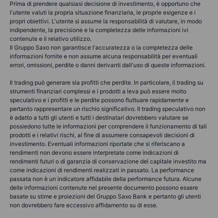
Prima di prendere qualsiasi decisione di investimento, è opportuno che
l'utente valuti la propria situazione finanziaria, le proprie esigenze e i
propri obiettivi. L'utente si assume la responsabilità di valutare, in modo
indipendente, la precisione e la completezza delle informazioni ivi
contenute e il relativo utilizzo.
Il Gruppo Saxo non garantisce l'accuratezza o la completezza delle
informazioni fornite e non assume alcuna responsabilità per eventuali
errori, omissioni, perdite o danni derivanti dall'uso di queste informazioni.
Il trading può generare sia profitti che perdite. In particolare, il trading su
strumenti finanziari complessi e i prodotti a leva può essere molto
speculativo e i profitti e le perdite possono fluttuare rapidamente e
pertanto rappresentare un rischio significativo. Il trading speculativo non
è adatto a tutti gli utenti e tutti i destinatari dovrebbero valutare se
possiedono tutte le informazioni per comprendere il funzionamento di tali
prodotti e i relativi rischi, al fine di assumere consapevoli decisioni di
investimento. Eventuali informazioni riportate che si riferiscano a
rendimenti non devono essere interpretate come indicazioni di
rendimenti futuri o di garanzia di conservazione del capitale investito ma
come indicazioni di rendimenti realizzati in passato. La performance
passata non è un indicatore affidabile della performance futura. Alcune
delle informazioni contenute nel presente documento possono essere
basate su stime e proiezioni del Gruppo Saxo Bank e pertanto gli utenti
non dovrebbero fare eccessivo affidamento su di esse.