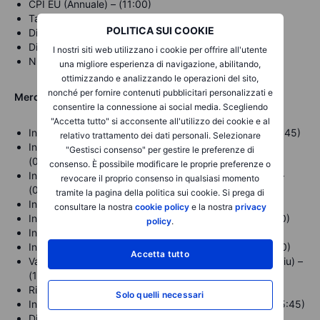
CPI EU (Annuale) – (11:00)
Tasso di disoccupazione EU (11:00)
POLITICA SUI COOKIE
Discorso del Presidente della FED Powell (15:30)
Discorso della Presidente della BCE Lagarde (15:30)
I nostri siti web utilizzano i cookie per offrire all'utente
Nuovi lavori JOLTs USA (Mag) – (16:00)
una migliore esperienza di navigazione, abilitando,
ottimizzando e analizzando le operazioni del sito,
nonché per fornire contenuti pubblicitari personalizzati e
Mercoledì
3 Luglio
consentire la connessione ai social media. Scegliendo
"Accetta tutto" si acconsente all'utilizzo dei cookie e al
Indice direttori acquisti settore servizi Italia (Giu) – (09:45)
relativo trattamento dei dati personali. Selezionare
Indice direttori acquisti settore servizi Francia (Giu) –
"Gestisci consenso" per gestire le preferenze di
(09:50)
consenso. È possibile modificare le proprie preferenze o
Indice direttori acquisti settore servizi Germania (Giu) –
revocare il proprio consenso in qualsiasi momento
(09:55)
tramite la pagina della politica sui cookie. Si prega di
Indice composito dei servizi EU (Giu) – (10:00)
consultare la nostra
cookie policy
e la nostra
privacy
Indice direttori acquisti settore servizi EU (Giu) – (10:00)
policy
.
Indice PMI composito UK (Giu) – (10:30)
Indice direttori acquisti settore servizi UK (Giu) – (10:30)
Accetta tutto
Variazione dell’occupazione non agricola (ADP) USA (Giu) –
(14:15)
Richieste iniziali sussidi di disoccupazione USA (14:30)
Solo quelli necessari
Indice direttori acquisti settore terziario USA (Giu) – (15:45)
Discorso della Presidente della BCE Lagarde (16:15)