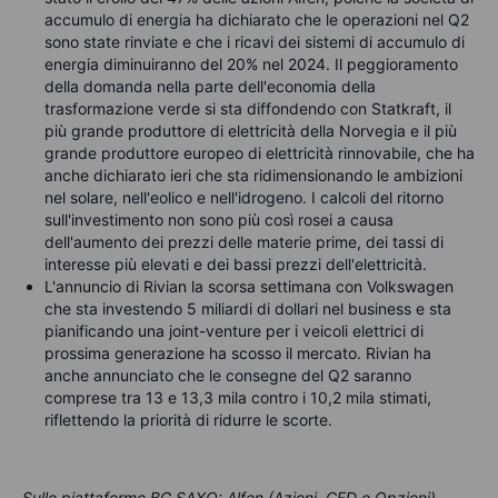
accumulo di energia ha dichiarato che le operazioni nel Q2
sono state rinviate e che i ricavi dei sistemi di accumulo di
energia diminuiranno del 20% nel 2024. Il peggioramento
della domanda nella parte dell'economia della
trasformazione verde si sta diffondendo con Statkraft, il
più grande produttore di elettricità della Norvegia e il più
grande produttore europeo di elettricità rinnovabile, che ha
anche dichiarato ieri che sta ridimensionando le ambizioni
nel solare, nell'eolico e nell'idrogeno. I calcoli del ritorno
sull'investimento non sono più così rosei a causa
dell'aumento dei prezzi delle materie prime, dei tassi di
interesse più elevati e dei bassi prezzi dell'elettricità.
L'annuncio di Rivian la scorsa settimana con Volkswagen
che sta investendo 5 miliardi di dollari nel business e sta
pianificando una joint-venture per i veicoli elettrici di
prossima generazione ha scosso il mercato. Rivian ha
anche annunciato che le consegne del Q2 saranno
comprese tra 13 e 13,3 mila contro i 10,2 mila stimati,
riflettendo la priorità di ridurre le scorte.
Sulle piattaforme BG SAXO: Alfen (Azioni, CFD e Opzioni)