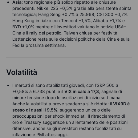
Asia:
tono regionale più solido rispetto alle chiusure
precedenti. Nikkei 225 +0,5% grazie alla persistente spinta
tecnologica; Hang Seng +0,7% a 25.968; CSI 300 +0,7%.
Hong Kong in rialzo con Tencent +1,5%, Alibaba +1,7% e
BYD +1,0% mentre gli investitori valutano le notizie USA–
Cina e il rally del petrolio. Taiwan chiusa per festività.
L’attenzione resta sulle decisioni politiche della Cina e sulla
Fed la prossima settimana.
Volatilità
I mercati si sono stabilizzati giovedì, con l’S&P 500 a
+0,58% a 6.738 punti e il
VIX in calo a 17,3
, segnale di
minore tensione dopo le oscillazioni di inizio settimana.
Anche la volatilità a breve scadenza si è ridotta: il
VIX9D è
sceso di quasi il 9,5%
, suggerendo un calo delle
preoccupazioni per shock immediati. Il ritracciamento di
oro e Treasury suggerisce un allentamento delle posizioni
difensive, anche se gli investitori restano focalizzati su
inflazione e PMI attesi oggi.