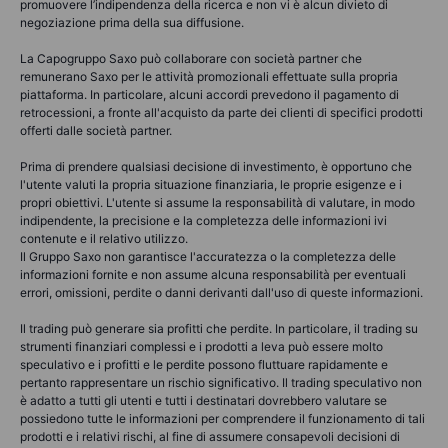
promuovere l’indipendenza della ricerca e non vi è alcun divieto di
negoziazione prima della sua diffusione.
La Capogruppo Saxo può collaborare con società partner che
remunerano Saxo per le attività promozionali effettuate sulla propria
piattaforma. In particolare, alcuni accordi prevedono il pagamento di
retrocessioni, a fronte all'acquisto da parte dei clienti di specifici prodotti
offerti dalle società partner.
Prima di prendere qualsiasi decisione di investimento, è opportuno che
l'utente valuti la propria situazione finanziaria, le proprie esigenze e i
propri obiettivi. L'utente si assume la responsabilità di valutare, in modo
indipendente, la precisione e la completezza delle informazioni ivi
contenute e il relativo utilizzo.
Il Gruppo Saxo non garantisce l'accuratezza o la completezza delle
informazioni fornite e non assume alcuna responsabilità per eventuali
errori, omissioni, perdite o danni derivanti dall'uso di queste informazioni.
Il trading può generare sia profitti che perdite. In particolare, il trading su
strumenti finanziari complessi e i prodotti a leva può essere molto
speculativo e i profitti e le perdite possono fluttuare rapidamente e
pertanto rappresentare un rischio significativo. Il trading speculativo non
è adatto a tutti gli utenti e tutti i destinatari dovrebbero valutare se
possiedono tutte le informazioni per comprendere il funzionamento di tali
prodotti e i relativi rischi, al fine di assumere consapevoli decisioni di