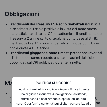
Obbligazioni
I rendimenti dei Treasury USA sono rimbalzati
ieri in scia
al sentiment di rischio positivo e in vista del tanto atteso,
ma posticipato, dato sul CPI di settembre. Il rendimento del
Treasury a 2 anni è salito di qualche punto base al 3,48%,
mentre quello a 10 anni è rimbalzato di cinque punti base
fino a quota 4,00% tonda.
I rendimenti giapponesi sono rimasti pressoché invariati
all’interno del range recente e sotto i massimi del ciclo,
dopo i dati sul CPI pubblicati durante la notte.
Materie prime
POLITICA SUI COOKIE
I nostri siti web utilizzano i cookie per offrire all'utente
Il Bloomberg Commodity Index, che monitora 24 future
una migliore esperienza di navigazione, abilitando,
principali, si avvia a chiudere la settimana con un +1,8%,
ottimizzando e analizzando le operazioni del sito,
portando il guadagno da inizio anno al 12,6%, massimo da
nonché per fornire contenuti pubblicitari personalizzati e