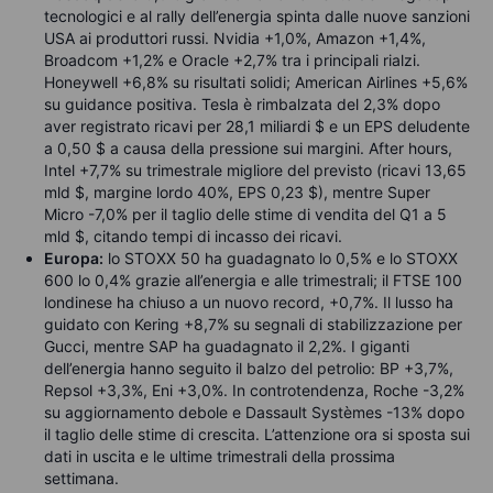
tecnologici e al rally dell’energia spinta dalle nuove sanzioni
USA ai produttori russi. Nvidia +1,0%, Amazon +1,4%,
Broadcom +1,2% e Oracle +2,7% tra i principali rialzi.
Honeywell +6,8% su risultati solidi; American Airlines +5,6%
su guidance positiva. Tesla è rimbalzata del 2,3% dopo
aver registrato ricavi per 28,1 miliardi $ e un EPS deludente
a 0,50 $ a causa della pressione sui margini. After hours,
Intel +7,7% su trimestrale migliore del previsto (ricavi 13,65
mld $, margine lordo 40%, EPS 0,23 $), mentre Super
Micro -7,0% per il taglio delle stime di vendita del Q1 a 5
mld $, citando tempi di incasso dei ricavi.
Europa:
lo STOXX 50 ha guadagnato lo 0,5% e lo STOXX
600 lo 0,4% grazie all’energia e alle trimestrali; il FTSE 100
londinese ha chiuso a un nuovo record, +0,7%. Il lusso ha
guidato con Kering +8,7% su segnali di stabilizzazione per
Gucci, mentre SAP ha guadagnato il 2,2%. I giganti
dell’energia hanno seguito il balzo del petrolio: BP +3,7%,
Repsol +3,3%, Eni +3,0%. In controtendenza, Roche -3,2%
su aggiornamento debole e Dassault Systèmes -13% dopo
il taglio delle stime di crescita. L’attenzione ora si sposta sui
dati in uscita e le ultime trimestrali della prossima
settimana.