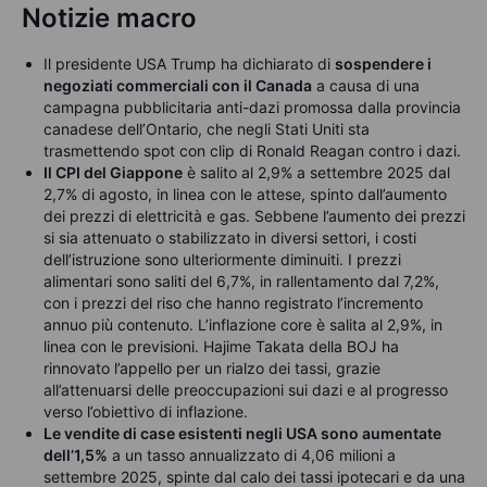
Notizie macro
Il presidente USA Trump ha dichiarato di
sospendere i
negoziati commerciali con il Canada
a causa di una
campagna pubblicitaria anti-dazi promossa dalla provincia
canadese dell’Ontario, che negli Stati Uniti sta
trasmettendo spot con clip di Ronald Reagan contro i dazi.
Il CPI del Giappone
è salito al 2,9% a settembre 2025 dal
2,7% di agosto, in linea con le attese, spinto dall’aumento
dei prezzi di elettricità e gas. Sebbene l’aumento dei prezzi
si sia attenuato o stabilizzato in diversi settori, i costi
dell’istruzione sono ulteriormente diminuiti. I prezzi
alimentari sono saliti del 6,7%, in rallentamento dal 7,2%,
con i prezzi del riso che hanno registrato l’incremento
annuo più contenuto. L’inflazione core è salita al 2,9%, in
linea con le previsioni. Hajime Takata della BOJ ha
rinnovato l’appello per un rialzo dei tassi, grazie
all’attenuarsi delle preoccupazioni sui dazi e al progresso
verso l’obiettivo di inflazione.
Le vendite di case esistenti negli USA sono aumentate
dell’1,5%
a un tasso annualizzato di 4,06 milioni a
settembre 2025, spinte dal calo dei tassi ipotecari e da una