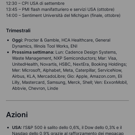
12:30 – CPI USA di settembre
13:45 – PMI flash manifatturiero e servizi USA (ottobre)
14:00 – Sentiment Università del Michigan (finale, ottobre)
Trimestrali
Oggi:
Procter & Gamble, HCA Healthcare, General
Dynamics, Illinois Tool Works, ENI
Prossima settimana:
Lun: Cadence Design Systems,
Waste Management, NXP Semiconductors; Mar: Visa,
UnitedHealth, Novartis, HSBC, NextEra, Booking Holdings;
Mer: Microsoft, Alphabet, Meta, Caterpillar, ServiceNow,
Airbus, KLA, MercadoLibre; Gio: Apple, Amazon.com, Eli
Lilly, Mastercard, Samsung, Merck, Shell; Ven: ExxonMobil,
Abbvie, Chevron, Linde
Azioni
USA:
l’S&P 500 è salito dello 0,6%, il Dow dello 0,3% e il
Nasdaq dello 0,9% grazie al rafforzamento dei megacap