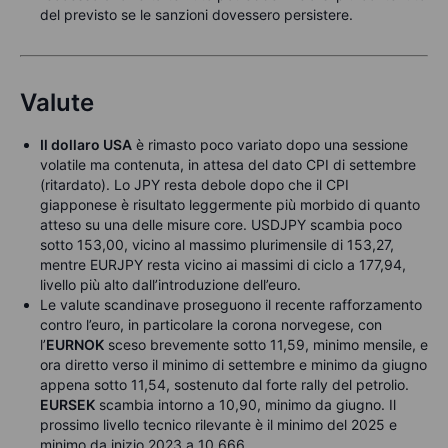
del previsto se le sanzioni dovessero persistere.
Valute
Il dollaro USA
è rimasto poco variato dopo una sessione
volatile ma contenuta, in attesa del dato CPI di settembre
(ritardato). Lo JPY resta debole dopo che il CPI
giapponese è risultato leggermente più morbido di quanto
atteso su una delle misure core. USDJPY scambia poco
sotto 153,00, vicino al massimo plurimensile di 153,27,
mentre EURJPY resta vicino ai massimi di ciclo a 177,94,
livello più alto dall’introduzione dell’euro.
Le valute scandinave proseguono il recente rafforzamento
contro l’euro, in particolare la corona norvegese, con
l’
EURNOK
sceso brevemente sotto 11,59, minimo mensile, e
ora diretto verso il minimo di settembre e minimo da giugno
appena sotto 11,54, sostenuto dal forte rally del petrolio.
EURSEK
scambia intorno a 10,90, minimo da giugno. Il
prossimo livello tecnico rilevante è il minimo del 2025 e
minimo da inizio 2023 a 10,666.