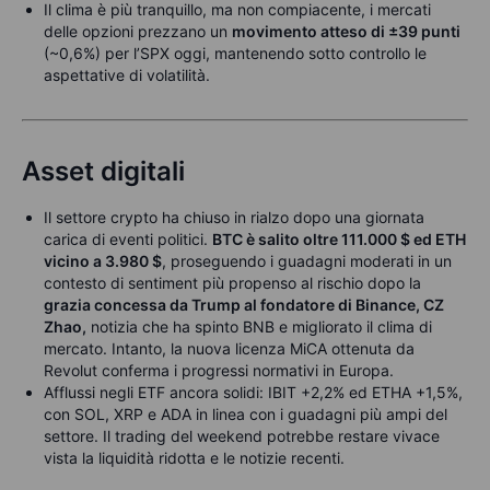
Il clima è più tranquillo, ma non compiacente, i mercati
delle opzioni prezzano un
movimento atteso di ±39 punti
(~0,6%) per l’SPX oggi, mantenendo sotto controllo le
aspettative di volatilità.
Asset digitali
Il settore crypto ha chiuso in rialzo dopo una giornata
carica di eventi politici.
BTC è salito oltre 111.000 $ ed ETH
vicino a 3.980 $
, proseguendo i guadagni moderati in un
contesto di sentiment più propenso al rischio dopo la
grazia concessa da Trump al fondatore di Binance, CZ
Zhao,
notizia che ha spinto BNB e migliorato il clima di
mercato. Intanto, la nuova licenza MiCA ottenuta da
Revolut conferma i progressi normativi in Europa.
Afflussi negli ETF ancora solidi: IBIT +2,2% ed ETHA +1,5%,
con SOL, XRP e ADA in linea con i guadagni più ampi del
settore. Il trading del weekend potrebbe restare vivace
vista la liquidità ridotta e le notizie recenti.