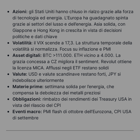
Azioni:
gli Stati Uniti hanno chiuso in rialzo grazie alla forza
di tecnologia ed energia. L’Europa ha guadagnato spinta
grazie ai settori del lusso e dell’energia. Asia solida, con
Giappone e Hong Kong in crescita in vista di decisioni
politiche e dati chiave
Volatilità:
il VIX scende a 17,3. La struttura temporale della
volatilità si normalizza. Focus su inflazione e PMI
Asset digitali:
BTC >111.000. ETH vicino a 4.000. La
grazia concessa a CZ migliora il sentiment. Revolut ottiene
la licenza MiCA. Afflussi negli ETF restano solidi
Valute:
USD e valute scandinave restano forti, JPY si
indebolisce ulteriormente
Materie prime:
settimana solida per l’energia, che
compensa la debolezza dei metalli preziosi
Obbligazioni:
rimbalzo dei rendimenti dei Treasury USA in
vista del rilascio del CPI
Eventi macro:
PMI flash di ottobre dell’Eurozona, CPI USA
di settembre