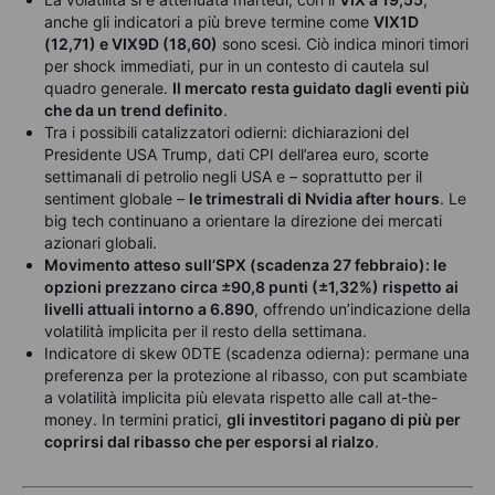
anche gli indicatori a più breve termine come
VIX1D
(12,71) e VIX9D (18,60)
sono scesi. Ciò indica minori timori
per shock immediati, pur in un contesto di cautela sul
quadro generale.
Il mercato resta guidato dagli eventi più
che da un trend definito
.
Tra i possibili catalizzatori odierni: dichiarazioni del
Presidente USA Trump, dati CPI dell’area euro, scorte
settimanali di petrolio negli USA e – soprattutto per il
sentiment globale –
le trimestrali di Nvidia after hours
. Le
big tech continuano a orientare la direzione dei mercati
azionari globali.
Movimento atteso sull’SPX (scadenza 27 febbraio): le
opzioni prezzano circa ±90,8 punti (±1,32%) rispetto ai
livelli attuali intorno a 6.890
, offrendo un’indicazione della
volatilità implicita per il resto della settimana.
Indicatore di skew 0DTE (scadenza odierna): permane una
preferenza per la protezione al ribasso, con put scambiate
a volatilità implicita più elevata rispetto alle call at-the-
money. In termini pratici,
gli investitori pagano di più per
coprirsi dal ribasso che per esporsi al rialzo
.