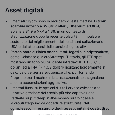
Asset digitali
I mercati crypto sono in recupero questa mattina.
Bitcoin
scambia intorno a 65.041 dollari, Ethereum a 1.889
,
Solana a 81,9 e XRP a 1,36, in un contesto di
stabilizzazione dopo la recente volatilità. Il rimbalzo è
sostenuto dal miglioramento del sentiment sull’azionario
USA e dall’attenuarsi delle tensioni legate all’AI.
Partecipano al rialzo anche i titoli legati alle criptovalute
,
come Coinbase e MicroStrategy. Tuttavia, gli ETF spot
mostrano un tono più prudente intraday: IBIT (~36,53
dollari) ed ETHA (~14,03 dollari) risultano leggermente in
calo. La divergenza suggerisce che, pur tornando
l’appetito per il rischio, i flussi istituzionali non segnalano
ancora accumulazioni aggressive.
I recenti flussi sulle opzioni di titoli crypto evidenziano
un’attiva gestione del rischio più che capitolazione.
L’attività su put deep in-the-money su Coinbase e
MicroStrategy indica coperture strutturate.
Nel
complesso, il messaggio degli asset digitali è costruttivo
ma prudente: i prezzi rimbalzano, mentre il