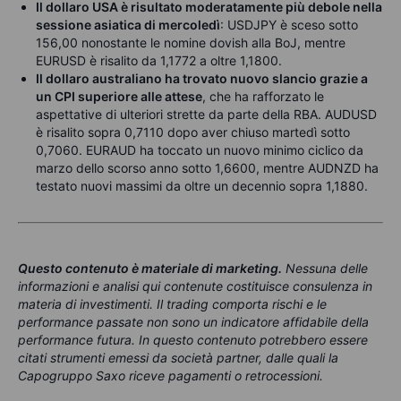
Il dollaro USA è risultato moderatamente più debole nella
sessione asiatica di mercoledì
: USDJPY è sceso sotto
156,00 nonostante le nomine dovish alla BoJ, mentre
EURUSD è risalito da 1,1772 a oltre 1,1800.
Il dollaro australiano ha trovato nuovo slancio grazie a
un CPI superiore alle attese
, che ha rafforzato le
aspettative di ulteriori strette da parte della RBA. AUDUSD
è risalito sopra 0,7110 dopo aver chiuso martedì sotto
0,7060. EURAUD ha toccato un nuovo minimo ciclico da
marzo dello scorso anno sotto 1,6600, mentre AUDNZD ha
testato nuovi massimi da oltre un decennio sopra 1,1880.
Questo contenuto è materiale di marketing
.
Nessuna delle
informazioni e analisi qui contenute costituisce consulenza in
materia di investimenti. Il trading comporta rischi e le
performance passate non sono un indicatore affidabile della
performance futura. In questo contenuto potrebbero essere
citati strumenti emessi da società partner, dalle quali la
Capogruppo Saxo riceve pagamenti o retrocessioni.