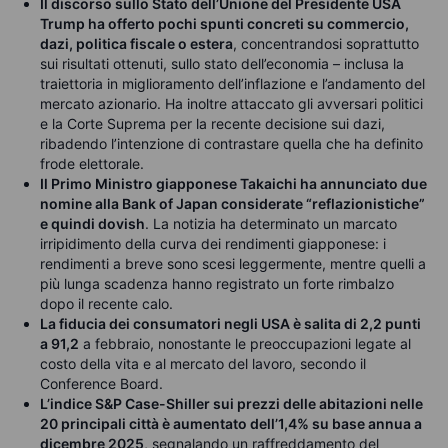
Il discorso sullo Stato dell’Unione del Presidente USA
Trump ha offerto pochi spunti concreti su commercio,
dazi, politica fiscale o estera
, concentrandosi soprattutto
sui risultati ottenuti, sullo stato dell’economia – inclusa la
traiettoria in miglioramento dell’inflazione e l’andamento del
mercato azionario. Ha inoltre attaccato gli avversari politici
e la Corte Suprema per la recente decisione sui dazi,
ribadendo l’intenzione di contrastare quella che ha definito
frode elettorale.
Il Primo Ministro giapponese Takaichi ha annunciato due
nomine alla Bank of Japan considerate “reflazionistiche”
e quindi dovish
. La notizia ha determinato un marcato
irripidimento della curva dei rendimenti giapponese: i
rendimenti a breve sono scesi leggermente, mentre quelli a
più lunga scadenza hanno registrato un forte rimbalzo
dopo il recente calo.
La fiducia dei consumatori negli USA è salita di 2,2 punti
a 91,2
a febbraio, nonostante le preoccupazioni legate al
costo della vita e al mercato del lavoro, secondo il
Conference Board.
L’indice S&P Case-Shiller sui prezzi delle abitazioni nelle
20 principali città è aumentato dell’1,4% su base annua a
dicembre 2025
, segnalando un raffreddamento del