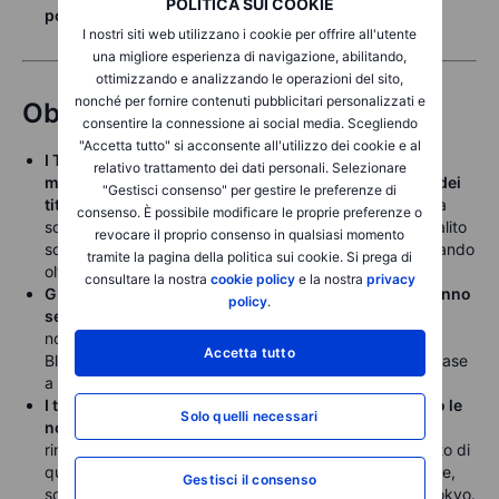
POLITICA SUI COOKIE
posizionamento resta disciplinato
.
I nostri siti web utilizzano i cookie per offrire all'utente
una migliore esperienza di navigazione, abilitando,
ottimizzando e analizzando le operazioni del sito,
nonché per fornire contenuti pubblicitari personalizzati e
Obbligazioni
consentire la connessione ai social media. Scegliendo
"Accetta tutto" si acconsente all'utilizzo dei cookie e al
I Treasury USA hanno perso terreno martedì con il
relativo trattamento dei dati personali. Selezionare
miglioramento del sentiment di rischio e il rimbalzo dei
"Gestisci consenso" per gestire le preferenze di
titoli legati all’AI
. Il rendimento del biennale è risalito da
consenso. È possibile modificare le proprie preferenze o
sotto il 3,44% a circa il 3,46%, mentre il decennale è salito
revocare il proprio consenso in qualsiasi momento
solo marginalmente dai minimi vicino al 4,02%, scambiando
tramite la pagina della politica sui cookie. Si prega di
oltre il 4,04% nella sessione asiatica di mercoledì.
consultare la nostra
cookie policy
e la nostra
privacy
Gli spread dell’high yield USA rispetto ai Treasury hanno
policy
.
segnato un nuovo massimo marginale per l’anno
,
nonostante il recupero dell’azionario. L’indicatore
Accetta tutto
Bloomberg monitorato mostra un aumento di 1 punto base
a 281 punti base, livello più alto da metà dicembre.
I titoli di Stato giapponesi hanno subito vendite dopo le
Solo quelli necessari
nomine dovish alla BoJ
. Il rendimento del biennale è
rimasto pressoché invariato, mentre il decennale è salito di
quattro punti base e il trentennale di oltre sei punti base,
Gestisci il consenso
scambiando intorno al 3,38% nella tarda sessione di Tokyo.