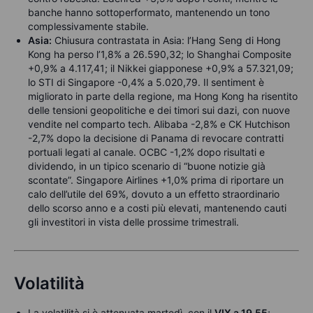
banche hanno sottoperformato, mantenendo un tono
complessivamente stabile.
Asia:
Chiusura contrastata in Asia: l’Hang Seng di Hong
Kong ha perso l’1,8% a 26.590,32; lo Shanghai Composite
+0,9% a 4.117,41; il Nikkei giapponese +0,9% a 57.321,09;
lo STI di Singapore -0,4% a 5.020,79. Il sentiment è
migliorato in parte della regione, ma Hong Kong ha risentito
delle tensioni geopolitiche e dei timori sui dazi, con nuove
vendite nel comparto tech. Alibaba -2,8% e CK Hutchison
-2,7% dopo la decisione di Panama di revocare contratti
portuali legati al canale. OCBC -1,2% dopo risultati e
dividendo, in un tipico scenario di “buone notizie già
scontate”. Singapore Airlines +1,0% prima di riportare un
calo dell’utile del 69%, dovuto a un effetto straordinario
dello scorso anno e a costi più elevati, mantenendo cauti
gli investitori in vista delle prossime trimestrali.
Volatilità
La volatilità si è attenuata martedì, con il
VIX a 19,55
;