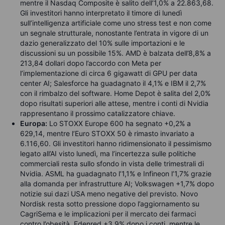
mentre il Nasdaq Composite è salito dell’1,0% a 22.863,68.
Gli investitori hanno interpretato il timore di lunedì
sull’intelligenza artificiale come uno stress test e non come
un segnale strutturale, nonostante l’entrata in vigore di un
dazio generalizzato del 10% sulle importazioni e le
discussioni su un possibile 15%. AMD è balzata dell’8,8% a
213,84 dollari dopo l’accordo con Meta per
l’implementazione di circa 6 gigawatt di GPU per data
center AI; Salesforce ha guadagnato il 4,1% e IBM il 2,7%
con il rimbalzo del software. Home Depot è salita del 2,0%
dopo risultati superiori alle attese, mentre i conti di Nvidia
rappresentano il prossimo catalizzatore chiave.
Europa:
Lo STOXX Europe 600 ha segnato +0,2% a
629,14, mentre l’Euro STOXX 50 è rimasto invariato a
6.116,60. Gli investitori hanno ridimensionato il pessimismo
legato all’AI visto lunedì, ma l’incertezza sulle politiche
commerciali resta sullo sfondo in vista delle trimestrali di
Nvidia. ASML ha guadagnato l’1,1% e Infineon l’1,7% grazie
alla domanda per infrastrutture AI; Volkswagen +1,7% dopo
notizie sui dazi USA meno negative del previsto. Novo
Nordisk resta sotto pressione dopo l’aggiornamento su
CagriSema e le implicazioni per il mercato dei farmaci
contro l’obesità. Edenred +3,9% dopo i conti, mentre le