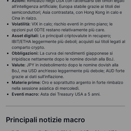
Azioni:
Rimbalzo negli USA con l’attenuarsi dei timori legati
all’intelligenza artificiale; Europa stabile grazie ai titoli dei
semiconduttori; Asia contrastata, con Hong Kong in calo e
Cina in rialzo.
Volatilità:
VIX in calo; rischio eventi in primo piano; le
opzioni put 0DTE restano relativamente più care.
Asset digitali:
Le principali criptovalute in recupero;
IBIT/ETHA leggermente più deboli; acquisti sui titoli legati al
comparto crypto.
Obbligazioni:
La curva dei rendimenti giapponese si
irripidisce nettamente dopo le nomine dovish alla BoJ.
Valute:
JPY in indebolimento dopo le nomine dovish alla
BoJ, ma USD anch’esso leggermente più debole; AUD forte
grazie ai dati sull’inflazione.
Materie prime:
Oro e soprattutto argento in forte rimbalzo
nella sessione asiatica di mercoledì.
Eventi macro:
Asta dei Treasury USA a 5 anni.
Principali notizie macro