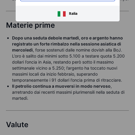
Italia
Materie prime
Dopo una seduta debole martedì, oro e argento hanno
registrato un forte rimbalzo nella sessione asiatica di
mercoledì
, forse sostenuti dalle nomine dovish alla BoJ.
L’oro è salito dai minimi sotto 5.100 a testare quota 5.200
dollari l’oncia in Asia, restando però sotto il massimo
settimanale vicino a 5.250; l’argento ha toccato nuovi
massimi locali da inizio febbraio, superando
temporaneamente i 91 dollari l’oncia prima di ritracciare.
Il petrolio continua a muoversi in modo nervoso
,
arretrando dai recenti massimi plurimensili nella seduta di
martedì.
Valute