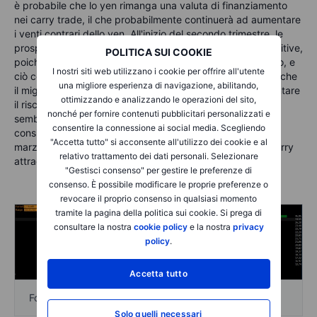
è probabile che lo yen rimanga una valuta di finanziamento
nei carry trade, il che probabilmente continuerà ad aumentare
i venti contrari dello yen. All'inizio del secondo trimestre, le
prospettive dello yen potrebbero iniziare a essere più positive,
POLITICA SUI COOKIE
poiché la Fed abbraccia i tagli dei tassi in modo più aperto, e
I nostri siti web utilizzano i cookie per offrire all'utente
ciò comporta il rischio di una riduzione del carry trade. Anche
una migliore esperienza di navigazione, abilitando,
il miglior carry trade in yen finora – MXNJPY – deve affrontare
ottimizzando e analizzando le operazioni del sito,
il rischio che i responsabili politici di Banxico inizino a
nonché per fornire contenuti pubblicitari personalizzati e
sembrare ultimamente più accomodanti e prendano in
consentire la connessione ai social media. Scegliendo
considerazione un taglio dei tassi già nella riunione del 21
"Accetta tutto" si acconsente all'utilizzo dei cookie e al
marzo, ma anche un taglio di 25 punti base mantiene il carry
relativo trattamento dei dati personali. Selezionare
attraente per ora.
"Gestisci consenso" per gestire le preferenze di
consenso. È possibile modificare le proprie preferenze o
revocare il proprio consenso in qualsiasi momento
tramite la pagina della politica sui cookie. Si prega di
consultare la nostra
cookie policy
e la nostra
privacy
policy
.
Accetta tutto
Fonte: Bloomberg
Solo quelli necessari