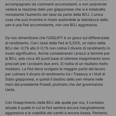
accompagnato da commenti accomodanti, e non sorprende
vedere la reazione dello yen giapponese che si è indebolito
nonostante l'aumento dei tassi da parte della BOJ. L'unica
cosa che può invertire in modo sostenibile la debolezza dello
yen è una Fed accomodante, non una BOJ aggressiva.
Da non dimenticare che l'USD/JPY è un gioco sul differenziale
di rendimento. Con i tassi della Fed al 5,50%, un rialzo della
BOJ dal -0,1% allo 0-0,1% non colma il divario di rendimento in
modo significativo. Anche considerando i prezzi a termine per
la BOJ, solo circa 40 punti base di ulteriore inasprimento sono
prezzati per i prossimi due anni. Si tratta di un risultato molto
modesto. La Fed deve svolgere la maggior parte del lavoro
per colmare il divario di rendimento tra i Treasury e i titoli di
Stato giapponesi, e quindi il destino dello yen rimane nelle
mani del presidente Powell, piuttosto che del governatore
Ueda.
Con l'inasprimento della BOJ alle spalle per ora, il contesto
attuale è quello in cui la Fed sembra ancora marginalmente
aggressiva e la volatilità dei cambi è ancora bassa. Pertanto,