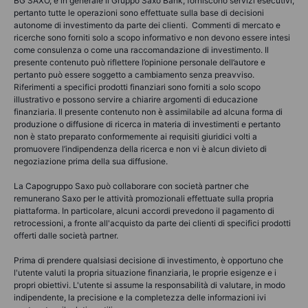
BG SAXO, e in generale il Gruppo Saxo Bank, forniscono servizi esecutivi,
pertanto tutte le operazioni sono effettuate sulla base di decisioni
autonome di investimento da parte dei clienti. Commenti di mercato e
ricerche sono forniti solo a scopo informativo e non devono essere intesi
come consulenza o come una raccomandazione di investimento. Il
presente contenuto può riflettere l’opinione personale dell’autore e
pertanto può essere soggetto a cambiamento senza preavviso.
Riferimenti a specifici prodotti finanziari sono forniti a solo scopo
illustrativo e possono servire a chiarire argomenti di educazione
finanziaria. Il presente contenuto non è assimilabile ad alcuna forma di
produzione o diffusione di ricerca in materia di investimenti e pertanto
non è stato preparato conformemente ai requisiti giuridici volti a
promuovere l’indipendenza della ricerca e non vi è alcun divieto di
negoziazione prima della sua diffusione.
La Capogruppo Saxo può collaborare con società partner che
remunerano Saxo per le attività promozionali effettuate sulla propria
piattaforma. In particolare, alcuni accordi prevedono il pagamento di
retrocessioni, a fronte all'acquisto da parte dei clienti di specifici prodotti
offerti dalle società partner.
Prima di prendere qualsiasi decisione di investimento, è opportuno che
l'utente valuti la propria situazione finanziaria, le proprie esigenze e i
propri obiettivi. L'utente si assume la responsabilità di valutare, in modo
indipendente, la precisione e la completezza delle informazioni ivi