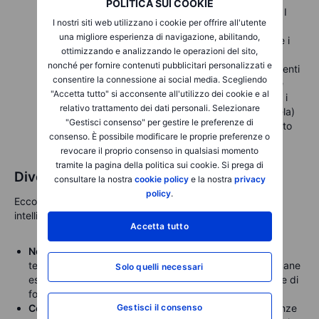
POLITICA SUI COOKIE
attentamente la retorica di Washington e Pechino. I
I nostri siti web utilizzano i cookie per offrire all'utente
cambiamenti di tono, da cooperativi a conflittuali,
una migliore esperienza di navigazione, abilitando,
potrebbero rapidamente sconvolgere nuovamente i
ottimizzando e analizzando le operazioni del sito,
mercati.
nonché per fornire contenuti pubblicitari personalizzati e
Orientamento societario:
tenete d'occhio i commenti
consentire la connessione ai social media. Scegliendo
delle principali società globali, in particolare quelle
"Accetta tutto" si acconsente all'utilizzo dei cookie e al
fortemente esposte alla Cina, come Apple, Tesla e i
relativo trattamento dei dati personali. Selezionare
giganti dei semiconduttori. La loro fiducia (o cautela)
"Gestisci consenso" per gestire le preferenze di
sui costi futuri e sulle catene di approvvigionamento
consenso. È possibile modificare le proprie preferenze o
rivelerà il vero sentimento del mercato.
revocare il proprio consenso in qualsiasi momento
tramite la pagina della politica sui cookie. Si prega di
Divertiti con cautela, ma stai all'erta
consultare la nostra
cookie policy
e la nostra
privacy
policy
.
Ecco cosa potrebbero considerare ora gli investitori
intelligenti:
Accetta tutto
Non inseguire il rally alla cieca.
Un sollievo a breve
termine è benvenuto, ma l'investimento disciplinato rimane
Solo quelli necessari
essenziale, soprattutto quando persistono le incertezze di
fondo.
Gestisci il consenso
Cerca opportunità in mezzo alla volatilità.
Le turbolenze