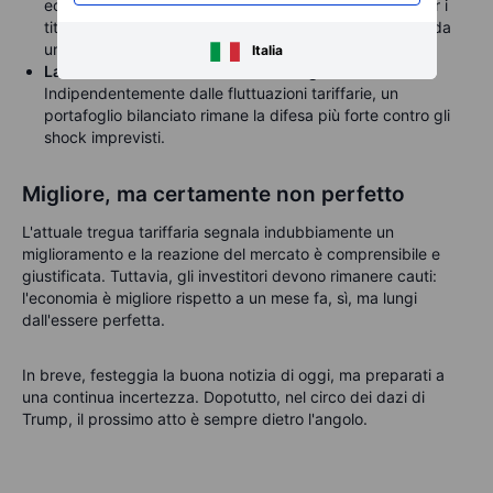
economiche spesso creano opportunità di acquisto per i
titoli di qualità, temporaneamente trascinati al ribasso da
una maggiore incertezza.
Italia
La diversificazione rimane la tua migliore amica.
Indipendentemente dalle fluttuazioni tariffarie, un
portafoglio bilanciato rimane la difesa più forte contro gli
shock imprevisti.
Migliore, ma certamente non perfetto
L'attuale tregua tariffaria segnala indubbiamente un
miglioramento e la reazione del mercato è comprensibile e
giustificata. Tuttavia, gli investitori devono rimanere cauti:
l'economia è migliore rispetto a un mese fa, sì, ma lungi
dall'essere perfetta.
In breve, festeggia la buona notizia di oggi, ma preparati a
una continua incertezza. Dopotutto, nel circo dei dazi di
Trump, il prossimo atto è sempre dietro l'angolo.