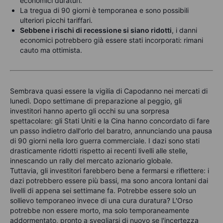
economici duraturi.
La tregua di 90 giorni è temporanea e sono possibili
ulteriori picchi tariffari.
Sebbene i rischi di recessione si siano ridotti
, i danni
economici potrebbero già essere stati incorporati: rimani
cauto ma ottimista.
Sembrava quasi essere la vigilia di Capodanno nei mercati di
lunedì. Dopo settimane di preparazione al peggio, gli
investitori hanno aperto gli occhi su una sorpresa
spettacolare: gli Stati Uniti e la Cina hanno concordato di fare
un passo indietro dall'orlo del baratro, annunciando una pausa
di 90 giorni nella loro guerra commerciale. I dazi sono stati
drasticamente ridotti rispetto ai recenti livelli alle stelle,
innescando un rally del mercato azionario globale.
Tuttavia, gli investitori farebbero bene a fermarsi e riflettere: i
dazi potrebbero essere più bassi, ma sono ancora lontani dai
livelli di appena sei settimane fa. Potrebbe essere solo un
sollievo temporaneo invece di una cura duratura? L'Orso
potrebbe non essere morto, ma solo temporaneamente
addormentato, pronto a svegliarsi di nuovo se l'incertezza